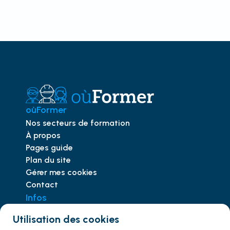
oùFormer
Nos secteurs de formation
À propos
Pages guide
Plan du site
Gérer mes cookies
Contact
Infos
Trouver le bon CACES
Utilisation des cookies
Comprendre
l'habilitation
éléctrique