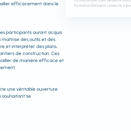
Formation BIM à Bordeaux
Formatio
ailler efficacement dans le
Formation Bâtiment connecté à Bo
les participants auront acquis
maîtrise des outils et des
e et interpréter des plans,
hantiers de construction. Ces
ailler de manière efficace et
ssement.
te une véritable ouverture
i souhaitant se