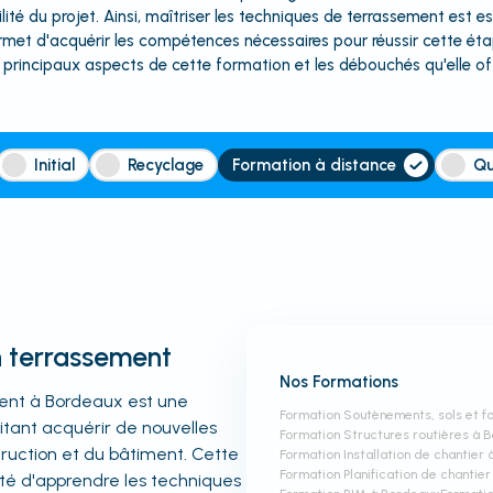
ité du projet. Ainsi, maîtriser les techniques de terrassement est e
t d'acquérir les compétences nécessaires pour réussir cette étap
s principaux aspects de cette formation et les débouchés qu'elle off
Initial
Recyclage
Formation à distance
Qu
n terrassement
Nos Formations
ment à Bordeaux est une
Formation Soutènements, sols et f
aitant acquérir de nouvelles
Formation Structures routières à 
uction et du bâtiment. Cette
Formation Installation de chantier
Formation Planification de chantie
lité d'apprendre les techniques