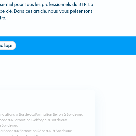
ssentiel pour tous les professionnels du BTP. La
e clé. Dans cet article, nous vous présentons
re.
aliopi
ondations à Bordeaux
Formation Béton à Bordeaux
Bordeaux
Formation Coffrage à Bordeaux
 à Bordeaux
r à Bordeaux
Formation Réseaux à Bordeaux