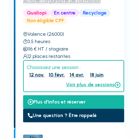
Afficher l'organisme de formation
Qualiopi
En centre
Recyclage
Non éligible CPF
Valence
(26000)
3.5
heures
116
€
HT
/ stagiaire
12
places restantes
Choisissez une session :
12 nov.
10 févr.
14 avr.
18 juin
Voir plus de sessions
Plus d'infos et réserver
Une question ? Être rappelé