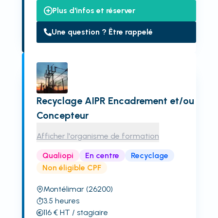
Plus d'infos et réserver
Une question ? Être rappelé
Recyclage AIPR Encadrement et/ou
Concepteur
Afficher l'organisme de formation
Qualiopi
En centre
Recyclage
Non éligible CPF
Montélimar
(26200)
3.5
heures
116
€
HT
/ stagiaire