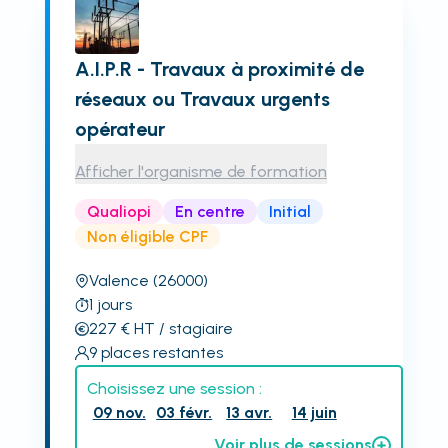
A.I.P.R - Travaux à proximité de
réseaux ou Travaux urgents
opérateur
Afficher l'organisme de formation
Qualiopi
En centre
Initial
Non éligible CPF
Valence
(26000)
1
jours
227
€
HT
/ stagiaire
9
places restantes
Choisissez une session :
09 nov.
03 févr.
13 avr.
14 juin
Voir plus de sessions