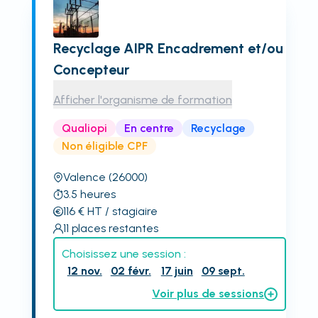
Recyclage AIPR Encadrement et/ou
Concepteur
Afficher l'organisme de formation
Qualiopi
En centre
Recyclage
Non éligible CPF
Valence
(26000)
3.5
heures
116
€
HT
/ stagiaire
11
places restantes
Choisissez une session :
12 nov.
02 févr.
17 juin
09 sept.
Voir plus de sessions