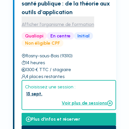
santé publique : de la théorie aux
outils d'application
Afficher l'organisme de formation
Qualiopi
En centre
Initial
Non éligible CPF
Rosny-sous-Bois
(93110)
14
heures
1300
€
TTC
/ stagiaire
4
places restantes
Choisissez une session :
15 sept.
Voir plus de sessions
Plus d'infos et réserver