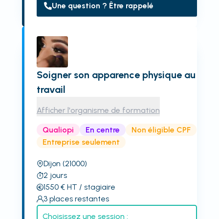
Une question ? Être rappelé
Soigner son apparence physique au
travail
Afficher l'organisme de formation
Qualiopi
En centre
Non éligible CPF
Entreprise seulement
Dijon
(21000)
2
jours
1550
€
HT
/ stagiaire
3
places restantes
Choisissez une session :