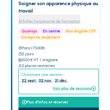
Soigner son apparence physique au
travail
Afficher l'organisme de formation
Qualiopi
En centre
Non éligible CPF
Entreprise seulement
Paris
(75008)
2
jours
1550
€
HT
/ stagiaire
3
places restantes
Choisissez une session :
22 sept.
02 nov.
21 déc.
Voir plus de sessions
Plus d'infos et réserver