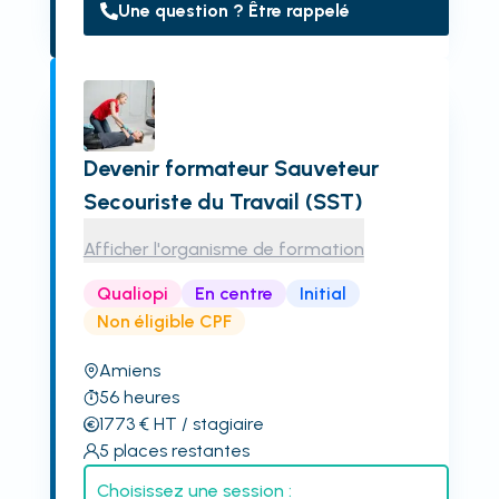
Une question ? Être rappelé
Devenir formateur Sauveteur
Secouriste du Travail (SST)
Afficher l'organisme de formation
Qualiopi
En centre
Initial
Non éligible CPF
Amiens
56
heures
1773
€
HT
/ stagiaire
5
places restantes
Choisissez une session :