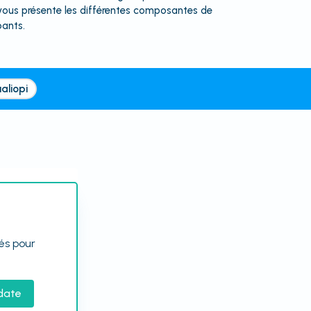
 vous présente les différentes composantes de
pants.
aliopi
tés pour
date