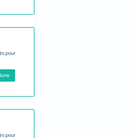
tés pour
date
tés pour