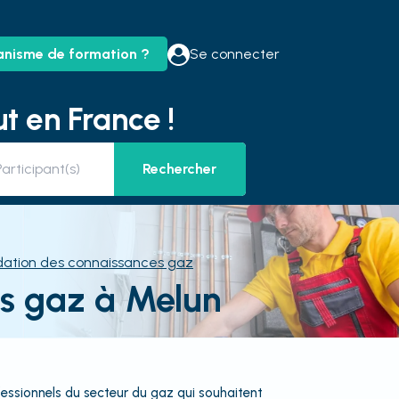
anisme de formation ?
Se connecter
t en France !
Rechercher
dation des connaissances gaz
es gaz à Melun
ssionnels du secteur du gaz qui souhaitent