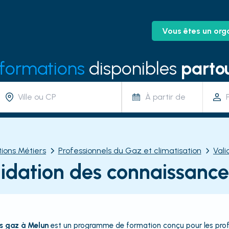
Vous êtes un org
 formations
disponibles
partou
À partir de
ions Métiers
Professionnels du Gaz et climatisation
Vali
idation des connaissanc
s gaz à Melun
est un programme de formation conçu pour les profe