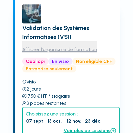
Validation des Systèmes
Informatisés (VSI)
Afficher l'organisme de formation
Qualiopi
En visio
Non éligible CPF
Entreprise seulement
Visio
2
jours
1750
€
HT
/ stagiaire
3
places restantes
Choisissez une session :
07 sept.
13 oct.
12 nov.
23 déc.
Voir plus de sessions