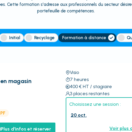
es. Cette formation s'adresse aux professionnels du secteur désireux
portefeuille de compétences.
Initial
Recyclage
Formation à distance
Qu
Visio
7
heures
 en magasin
400
€
HT
/ stagiaire
3
places restantes
Choisissez une session :
CPF
20 oct.
Voir plus 
Plus d'infos et réserver