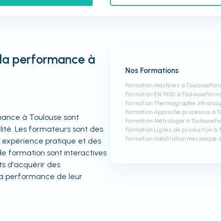
 la performance à
Nos Formations
Formation Machines à Toulouse
For
Formation EN 9100 à Toulouse
Forma
Formation Thermographie infrarou
Formation Approche processus à T
mance à Toulouse sont
Formation Métrologie à Toulouse
Fo
lité. Les formateurs sont des
Formation Lignes de production à 
Formation Habilitation mécanique 
 expérience pratique et des
e formation sont interactives
s d'acquérir des
la performance de leur