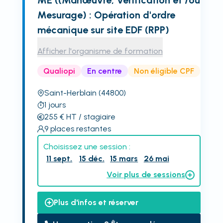
ME ((Manœuvre, Vérification et /ou
Mesurage) : Opération d'ordre
mécanique sur site EDF (RPP)
Afficher l'organisme de formation
Qualiopi
En centre
Non éligible CPF
Saint-Herblain
(44800)
1
jours
255
€
HT
/ stagiaire
9
places restantes
Choisissez une session :
11 sept.
15 déc.
15 mars
26 mai
Voir plus de sessions
Plus d'infos et réserver