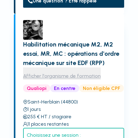
Une question ? Être rappelé
Habilitation mécanique M2, M2
essai, MR, MC : opérations d'ordre
mécanique sur site EDF (RPP)
Afficher l'organisme de formation
Qualiopi
En centre
Non éligible CPF
Saint-Herblain
(44800)
1
jours
255
€
HT
/ stagiaire
11
places restantes
Choisissez une session :