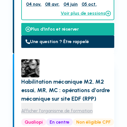
04 nov.
08 avr.
04 juin
05 oct.
Voir plus de sessions
Plus d'infos et réserver
Une question ? Être rappelé
Habilitation mécanique M2, M2
essai, MR, MC : opérations d'ordre
mécanique sur site EDF (RPP)
Afficher l'organisme de formation
Qualiopi
En centre
Non éligible CPF