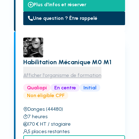
Plus d'infos et réserver
Une question ? Être rappelé
Habilitation Mécanique M0 M1
Afficher l'organisme de formation
Qualiopi
En centre
Initial
Non éligible CPF
Donges
(44480)
7
heures
170
€
HT
/ stagiaire
5
places restantes