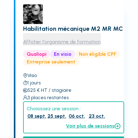
Habilitation mécanique M2 MR MC
Afficher l'organisme de formation
Qualiopi
En visio
Non éligible CPF
Entreprise seulement
Visio
1
jours
525
€
HT
/ stagiaire
3
places restantes
Choisissez une session :
08 sept.
25 sept.
06 oct.
23 oct.
Voir plus de sessions