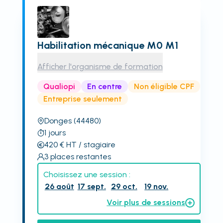
Habilitation mécanique M0 M1
Afficher l'organisme de formation
Qualiopi
En centre
Non éligible CPF
Entreprise seulement
Donges
(44480)
1
jours
420
€
HT
/ stagiaire
3
places restantes
Choisissez une session :
26 août
17 sept.
29 oct.
19 nov.
Voir plus de sessions