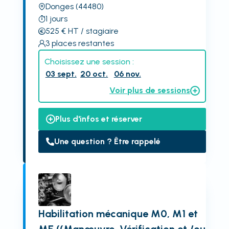
Donges
(44480)
1
jours
525
€
HT
/ stagiaire
3
places restantes
Choisissez une session :
03 sept.
20 oct.
06 nov.
Voir plus de sessions
Plus d'infos et réserver
Une question ? Être rappelé
Habilitation mécanique M0, M1 et