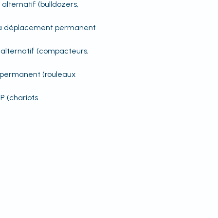
lternatif (bulldozers,
t à déplacement permanent
alternatif (compacteurs,
 permanent (rouleaux
P (chariots