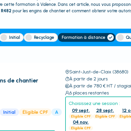
vre cette formation à Valence. Dans cet article, nous vous proposons
 R482
pour les engins de chantier et comment obtenir votre autori
Initial
Recyclage
Formation à distance
Qu
Saint-Just-de-Claix
(38680)
À partir de 2 jours
ns de chantier
À partir de 780
€
HT
/ stagia
6
places restantes
Choisissez une session :
09 sept.
28 sept.
12 o
Initial
Éligible CPF
A
Éligible CPF
Éligible CPF
Éligibl
04 nov.
Éligible CPF