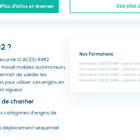
Voir plus 
Plus d'infos et réserver
82 ?
Nos Formations
 Sécurité (CACES) R482
Formation CACES R484 - ponts roul
travail mobiles automoteurs
Formation CACES R485 - chariots
permet de valider les
Formation CACES R489 - chariots à
Formation CACES R486 - nacelles à
pour utiliser ces engins en
en vigueur.
s de chantier
s catégories d'engins de
 à déplacement séquentiel