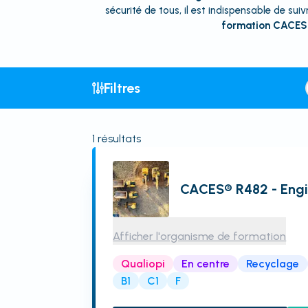
sécurité de tous, il est indispensable de sui
formation CACES
Filtres
1
résultats
CACES® R482 - Engi
Afficher l'organisme de formation
Qualiopi
En centre
Recyclage
B1
C1
F