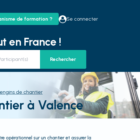
anisme de formation ?
Se connecter
t en France !
Rechercher
engins de chantier
tier à Valence
e opérationnel sur un chantier et assurer la