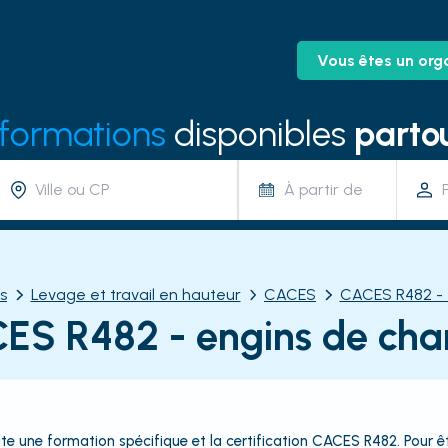
Vous êtes un org
 formations
disponibles
partou
À partir de
s
Levage et travail en hauteur
CACES
CACES R482 - 
ES R482 - engins de chan
te une formation spécifique et la certification CACES R482. Pour êtr