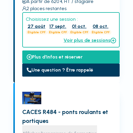
À partir de 620
€
HT
/ stagiaire
2
places restantes
Choisissez une session :
27 août
17 sept.
01 oct.
08 oct.
Éligible CPF
Éligible CPF
Éligible CPF
Éligible CPF
Voir plus de sessions
Plus d'infos et réserver
Une question ? Être rappelé
CACES R484 - ponts roulants et
portiques