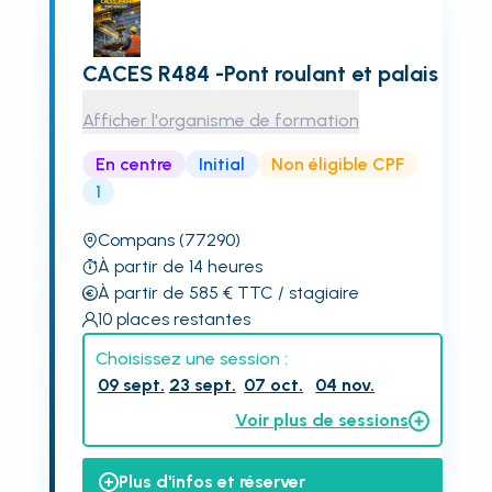
CACES R484 -Pont roulant et palais
Afficher l'organisme de formation
En centre
Initial
Non éligible CPF
1
Compans
(77290)
À partir de 14 heures
À partir de 585
€
TTC
/ stagiaire
10
places restantes
Choisissez une session :
09 sept.
23 sept.
07 oct.
04 nov.
Voir plus de sessions
Plus d'infos et réserver