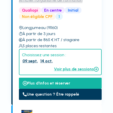
Afficher l'organisme de formation
Qualiopi
En centre
Initial
Non éligible CPF
1
Longjumeau
(91160)
À partir de 3 jours
À partir de 865
€
HT
/ stagiaire
5
places restantes
Choisissez une session :
09 sept.
14 oct.
Voir plus de sessions
Plus d'infos et réserver
Une question ? Être rappelé