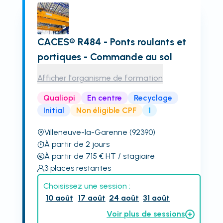
CACES® R484 - Ponts roulants et
portiques - Commande au sol
Afficher l'organisme de formation
Qualiopi
En centre
Recyclage
Initial
Non éligible CPF
1
Villeneuve-la-Garenne
(92390)
À partir de 2 jours
À partir de 715
€
HT
/ stagiaire
3
places restantes
Choisissez une session :
10 août
17 août
24 août
31 août
Voir plus de sessions