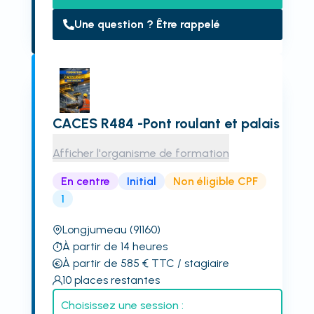
Une question ? Être rappelé
CACES R484 -Pont roulant et palais
Afficher l'organisme de formation
En centre
Initial
Non éligible CPF
1
Longjumeau
(91160)
À partir de 14 heures
À partir de 585
€
TTC
/ stagiaire
10
places restantes
Choisissez une session :