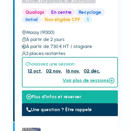
Afficher l'organisme de formation
Qualiopi
En centre
Recyclage
Initial
Non éligible CPF
1
Massy
(91300)
À partir de 2 jours
À partir de 730
€
HT
/ stagiaire
3
places restantes
Choisissez une session :
12 oct.
02 nov.
16 nov.
02 déc.
Voir plus de sessions
Plus d'infos et réserver
Une question ? Être rappelé