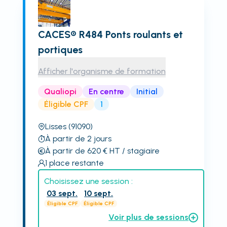
CACES® R484 Ponts roulants et
portiques
Afficher l'organisme de formation
Qualiopi
En centre
Initial
Éligible CPF
1
Lisses
(91090)
À partir de 2 jours
À partir de 620
€
HT
/ stagiaire
1
place restante
Choisissez une session :
03 sept.
10 sept.
Éligible CPF
Éligible CPF
Voir plus de sessions