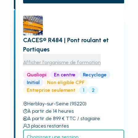
CACES® R484 | Pont roulant et
Portiques
Afficher l'organisme de formation
Qualiopi
En centre
Recyclage
Initial
Non éligible CPF
Entreprise seulement
1
2
Herblay-sur-Seine
(95220)
À partir de 14 heures
À partir de 899
€
TTC
/ stagiaire
3
places restantes
Choisissez une session :