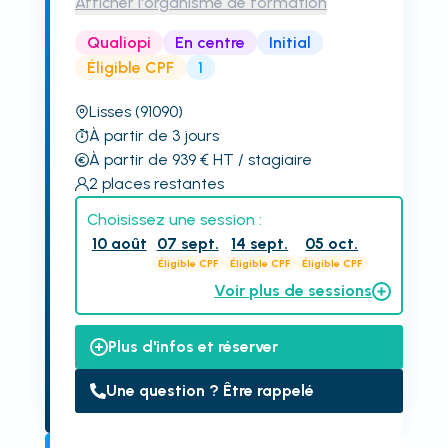
Afficher l'organisme de formation
Qualiopi
En centre
Initial
Éligible CPF
1
Lisses
(91090)
À partir de 3 jours
À partir de 939
€
HT
/ stagiaire
2
places restantes
Choisissez une session :
10 août
07 sept.
14 sept.
05 oct.
Éligible CPF
Éligible CPF
Éligible CPF
Voir plus de sessions
Plus d'infos et réserver
Une question ? Être rappelé