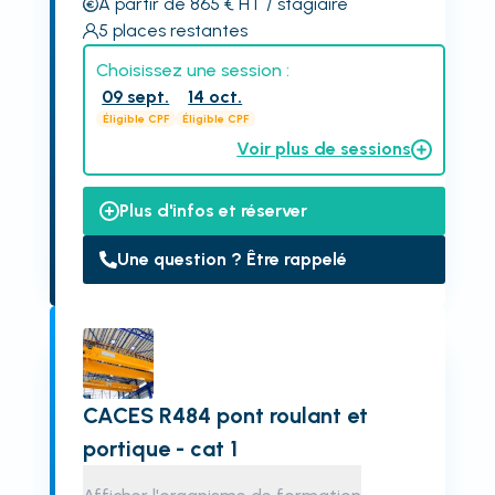
À partir de 865
€
HT
/ stagiaire
5
places restantes
Choisissez une session :
09 sept.
14 oct.
Éligible CPF
Éligible CPF
Voir plus de sessions
Plus d'infos et réserver
Une question ? Être rappelé
CACES R484 pont roulant et
portique - cat 1