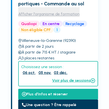
portiques - Commande au sol
Afficher l'organisme de formation
Qualiopi
En centre
Recyclage
Non éligible CPF
1
Villeneuve-la-Garenne
(92390)
À partir de 2 jours
À partir de 715
€
HT
/ stagiaire
3
places restantes
Choisissez une session :
06 oct.
05 nov.
03 déc.
Voir plus de sessions
Plus d'infos et réserver
Une question ? Être rappelé