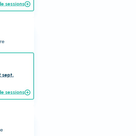
de sessions
ire
 sept.
de sessions
re