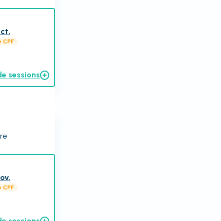
ct.
e CPF
de sessions
ire
ov.
e CPF
de sessions