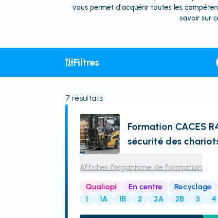
vous permet d'acquérir toutes les compétenc
savoir sur c
Filtres
7
résultats
Formation CACES R4
sécurité des chariot
Afficher l'organisme de formation
Qualiopi
En centre
Recyclage
1
1A
1B
2
2A
2B
3
4