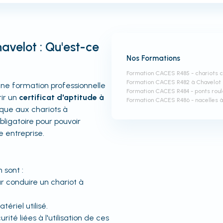
velot : Qu'est-ce
Nos Formations
Formation CACES R485 - chariots
Formation CACES R482 à Chavelot
ne formation professionnelle
Formation CACES R484 - ponts roul
ir un
certificat d'aptitude à
Formation CACES R486 - nacelles 
que aux chariots à
bligatoire pour pouvoir
e entreprise.
 sont :
r conduire un chariot à
ériel utilisé.
té liées à l'utilisation de ces