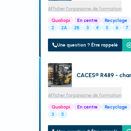
Afficher l'organisme de formation
Qualiopi
En centre
Recyclage
2
2A
2B
3
4
5
6
7
Une question ? Être rappelé
CACES® R489 - char
Afficher l'organisme de formation
Qualiopi
En centre
Recyclage
3
5