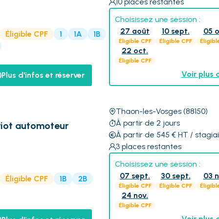
10
places restantes
Choisissez une session :
27 août
10 sept.
05 o
Éligible CPF
1
1A
1B
Éligible CPF
Éligible CPF
Éligibl
22 oct.
Éligible CPF
Voir plus 
Plus d'infos et réserver
Thaon-les-Vosges
(88150)
À partir de 2 jours
iot automoteur
À partir de 545
€
HT
/ stagia
3
places restantes
Choisissez une session :
07 sept.
30 sept.
03 n
Éligible CPF
1B
2B
Éligible CPF
Éligible CPF
Éligibl
24 nov.
Éligible CPF
Voir plus 