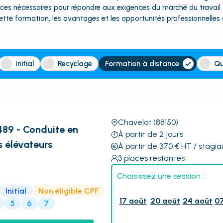
es nécessaires pour répondre aux exigences du marché du travail d
ette formation, les avantages et les opportunités professionnelles q
Initial
Recyclage
Formation à distance
Qu
Chavelot
(88150)
89 - Conduite en
À partir de 2 jours
s élévateurs
À partir de 370
€
HT
/ stagia
3
places restantes
Choisissez une session :
Initial
Non éligible CPF
17 août
20 août
24 août
07
5
6
7