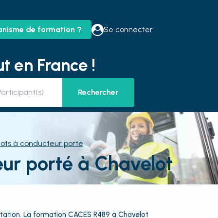
anisme de formation ?
Se connecter
t en France !
Rechercher
ots à conducteur porté
ur porté à Chavelot
entation. La formation CACES R489 à Chavelot