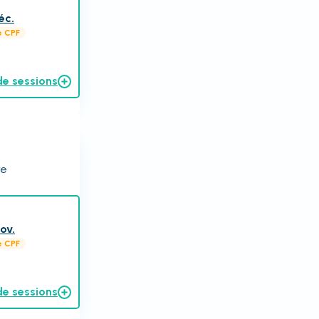
éc.
e CPF
de sessions
re
ov.
e CPF
de sessions