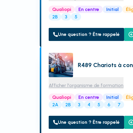
Qualiopi
En centre
Initial
Éli
2B
3
5
Une question ? Être rappelé
R489 Chariots à co
Afficher l'organisme de formation
Qualiopi
En centre
Initial
Éli
2A
2B
3
4
5
6
7
Une question ? Être rappelé