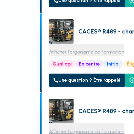
Une question ? Être rappelé
CACES® R489 - char
Afficher l'organisme de formation
Qualiopi
En centre
Initial
Éli
Une question ? Être rappelé
CACES® R489 - char
Afficher l'organisme de formation