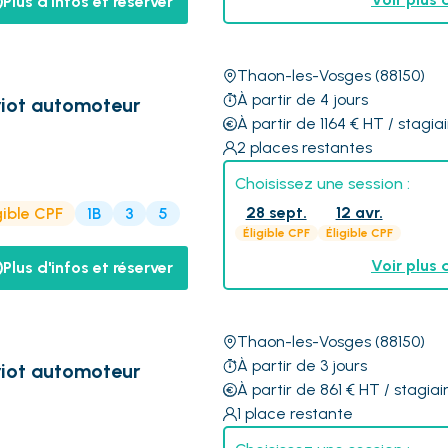
Plus d'infos et réserver
Thaon-les-Vosges
(88150)
À partir de 4 jours
iot automoteur
À partir de 1164
€
HT
/ stagiai
2
places restantes
Choisissez une session :
28 sept.
12 avr.
gible CPF
1B
3
5
Éligible CPF
Éligible CPF
Voir plus 
Plus d'infos et réserver
Thaon-les-Vosges
(88150)
À partir de 3 jours
iot automoteur
À partir de 861
€
HT
/ stagiai
1
place restante