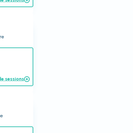
re
de sessions
re