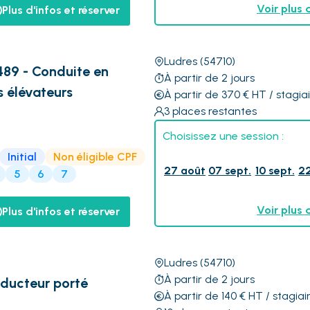
Voir plus 
Plus d'infos et réserver
Ludres
(54710)
89 - Conduite en
À partir de 2 jours
s élévateurs
À partir de 370
€
HT
/ stagia
3
places restantes
Choisissez une session :
Initial
Non éligible CPF
27 août
07 sept.
10 sept.
22
5
6
7
Voir plus 
Plus d'infos et réserver
Ludres
(54710)
À partir de 2 jours
nducteur porté
À partir de 140
€
HT
/ stagiai