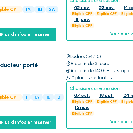
Choisissez une session :
02 nov.
23 nov.
14 d
gible CPF
1A
1B
2A
Éligible CPF
Éligible CPF
Éligibl
18 janv.
Éligible CPF
Voir plus 
Plus d'infos et réserver
Ludres
(54710)
À partir de 3 jours
nducteur porté
À partir de 140
€
HT
/ stagiai
10
places restantes
Choisissez une session :
07 oct.
19 oct.
04 n
gible CPF
1
1A
1B
2
Éligible CPF
Éligible CPF
Éligibl
16 nov.
Éligible CPF
Voir plus 
Plus d'infos et réserver