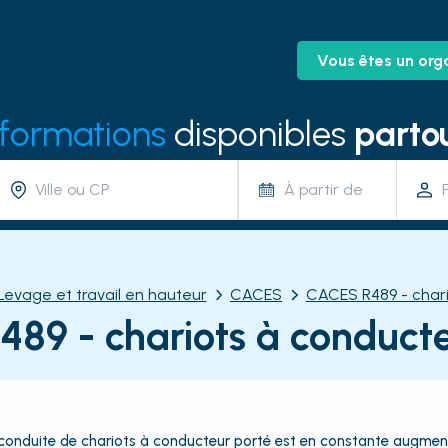
Vous êtes un org
 formations
disponibles
partou
À partir de
Levage et travail en hauteur
CACES
CACES R489 - chari
89 - chariots à conducte
a conduite de chariots à conducteur porté est en constante augm