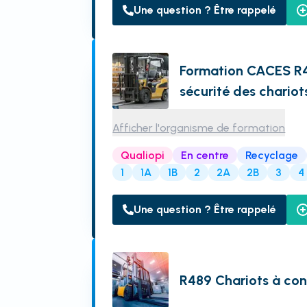
Une question ? Être rappelé
Formation CACES R4
sécurité des chariot
Afficher l'organisme de formation
Qualiopi
En centre
Recyclage
1
1A
1B
2
2A
2B
3
4
Une question ? Être rappelé
R489 Chariots à co