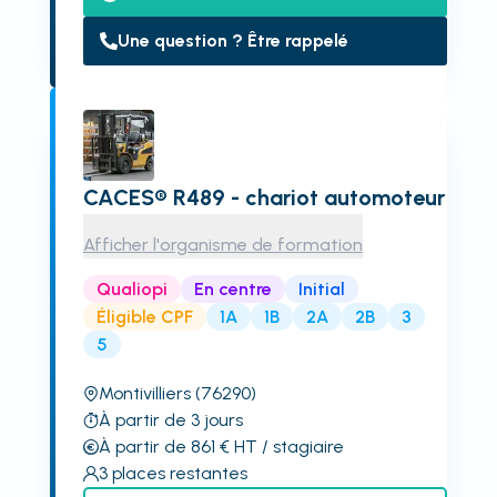
Une question ? Être rappelé
CACES® R489 - chariot automoteur
Afficher l'organisme de formation
Qualiopi
En centre
Initial
Éligible CPF
1A
1B
2A
2B
3
5
Montivilliers
(76290)
À partir de 3 jours
À partir de 861
€
HT
/ stagiaire
3
places restantes