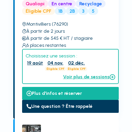
Qualiopi
En centre
Recyclage
Éligible CPF
1B
2B
3
5
Montivilliers
(76290)
À partir de 2 jours
À partir de 545
€
HT
/ stagiaire
6
places restantes
Choisissez une session :
19 août
04 nov.
02 déc.
Éligible CPF
Éligible CPF
Voir plus de sessions
Plus d'infos et réserver
Une question ? Être rappelé