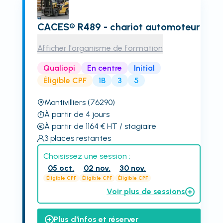
CACES® R489 - chariot automoteur
Afficher l'organisme de formation
Qualiopi
En centre
Initial
Éligible CPF
1B
3
5
Montivilliers
(76290)
À partir de 4 jours
À partir de 1164
€
HT
/ stagiaire
3
places restantes
Choisissez une session :
05 oct.
02 nov.
30 nov.
Éligible CPF
Éligible CPF
Éligible CPF
Voir plus de sessions
Plus d'infos et réserver