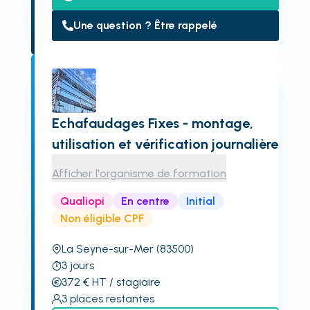
Une question ? Être rappelé
Echafaudages Fixes - montage,
utilisation et vérification journalière
Afficher l'organisme de formation
Qualiopi
En centre
Initial
Non éligible CPF
La Seyne-sur-Mer
(83500)
3
jours
372
€
HT
/ stagiaire
3
places restantes