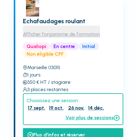
Echafaudages roulant
Afficher l'organisme de formation
Qualiopi
En centre
Initial
Non éligible CPF
Marseille
(13011)
1
jours
350
€
HT
/ stagiaire
3
places restantes
Choisissez une session :
17 sept.
19 oct.
26 nov.
14 déc.
Voir plus de sessions
Plus d'infos et réserver