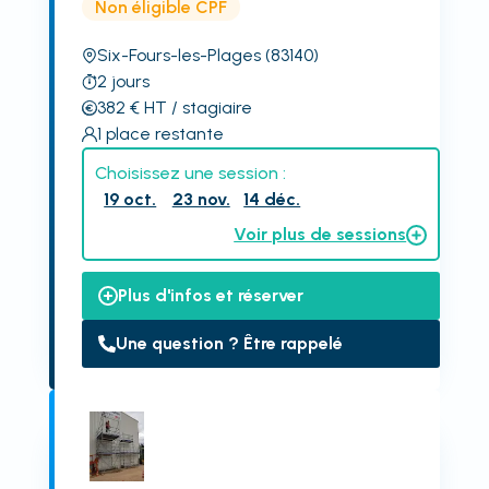
Non éligible CPF
Six-Fours-les-Plages
(83140)
2
jours
382
€
HT
/ stagiaire
1
place restante
Choisissez une session :
19 oct.
23 nov.
14 déc.
Voir plus de sessions
Plus d'infos et réserver
Une question ? Être rappelé