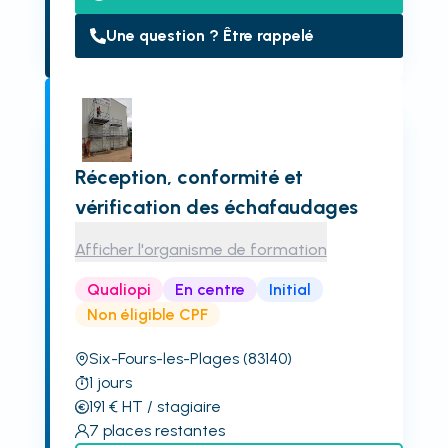
Une question ? Être rappelé
Réception, conformité et
vérification des échafaudages
Afficher l'organisme de formation
Qualiopi
En centre
Initial
Non éligible CPF
Six-Fours-les-Plages
(83140)
1
jours
191
€
HT
/ stagiaire
7
places restantes