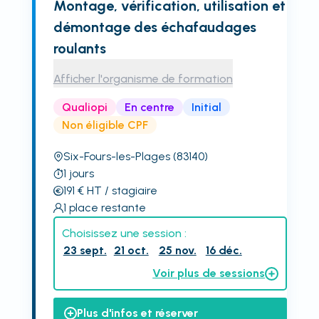
Montage, vérification, utilisation et
démontage des échafaudages
roulants
Afficher l'organisme de formation
Qualiopi
En centre
Initial
Non éligible CPF
Six-Fours-les-Plages
(83140)
1
jours
191
€
HT
/ stagiaire
1
place restante
Choisissez une session :
23 sept.
21 oct.
25 nov.
16 déc.
Voir plus de sessions
Plus d'infos et réserver