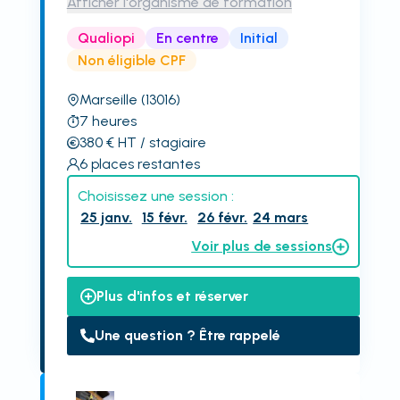
Afficher l'organisme de formation
Qualiopi
En centre
Initial
Non éligible CPF
Marseille
(13016)
7
heures
380
€
HT
/ stagiaire
6
places restantes
Choisissez une session :
25 janv.
15 févr.
26 févr.
24 mars
Voir plus de sessions
Plus d'infos et réserver
Une question ? Être rappelé