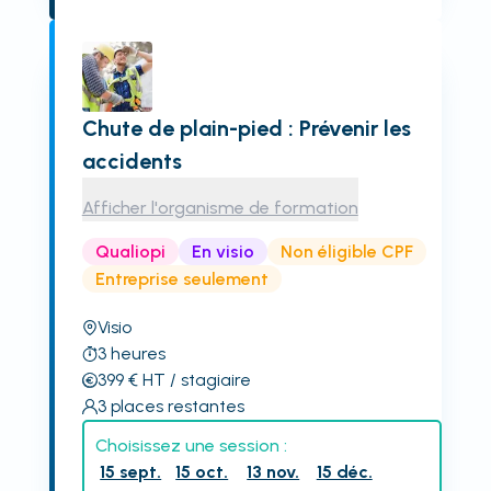
Chute de plain-pied : Prévenir les
accidents
Afficher l'organisme de formation
Qualiopi
En visio
Non éligible CPF
Entreprise seulement
Visio
3
heures
399
€
HT
/ stagiaire
3
places restantes
Choisissez une session :
15 sept.
15 oct.
13 nov.
15 déc.