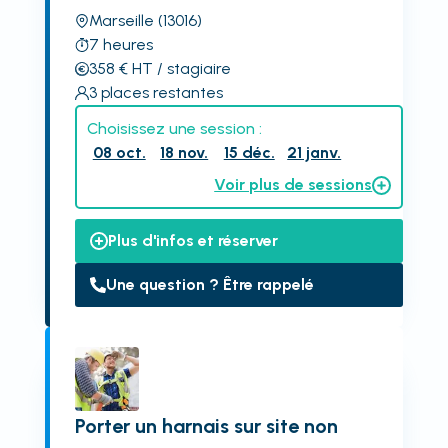
Marseille
(13016)
7
heures
358
€
HT
/ stagiaire
3
places restantes
Choisissez une session :
08 oct.
18 nov.
15 déc.
21 janv.
Voir plus de sessions
Plus d'infos et réserver
Une question ? Être rappelé
Porter un harnais sur site non