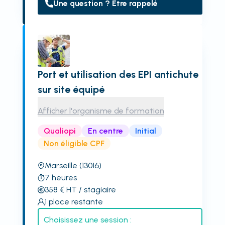
Une question ? Être rappelé
Port et utilisation des EPI antichute
sur site équipé
Afficher l'organisme de formation
Qualiopi
En centre
Initial
Non éligible CPF
Marseille
(13016)
7
heures
358
€
HT
/ stagiaire
1
place restante
Choisissez une session :