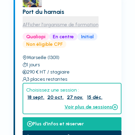
Port du harnais
Afficher l'organisme de formation
Qualiopi
En centre
Initial
Non éligible CPF
Marseille
(13011)
1
jours
290
€
HT
/ stagiaire
3
places restantes
Choisissez une session :
18 sept.
20 oct.
27 nov.
15 déc.
Voir plus de sessions
Plus d'infos et réserver