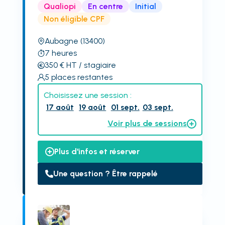
Qualiopi
En centre
Initial
Non éligible CPF
Aubagne
(13400)
7
heures
350
€
HT
/ stagiaire
5
places restantes
Choisissez une session :
17 août
19 août
01 sept.
03 sept.
Voir plus de sessions
Plus d'infos et réserver
Une question ? Être rappelé