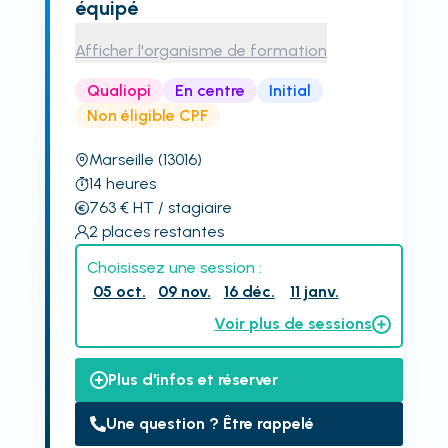
équipé
Afficher l'organisme de formation
Qualiopi
En centre
Initial
Non éligible CPF
Marseille
(13016)
14
heures
763
€
HT
/ stagiaire
2
places restantes
Choisissez une session :
05 oct.
09 nov.
16 déc.
11 janv.
Voir plus de sessions
Plus d'infos et réserver
Une question ? Être rappelé