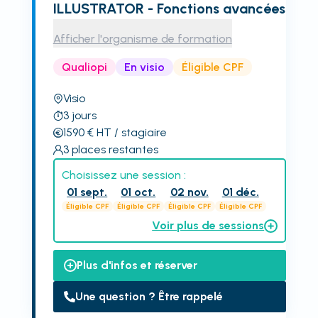
ILLUSTRATOR - Fonctions avancées
Afficher l'organisme de formation
Qualiopi
En visio
Éligible CPF
Visio
3
jours
1590
€
HT
/ stagiaire
3
places restantes
Choisissez une session :
01 sept.
01 oct.
02 nov.
01 déc.
Éligible CPF
Éligible CPF
Éligible CPF
Éligible CPF
Voir plus de sessions
Plus d'infos et réserver
Une question ? Être rappelé