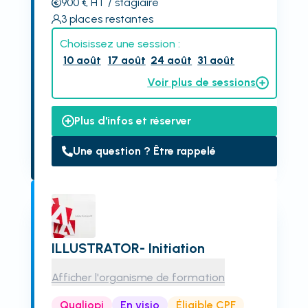
900
€
HT
/ stagiaire
3
places restantes
Choisissez une session :
10 août
17 août
24 août
31 août
Voir plus de sessions
Plus d'infos et réserver
Une question ? Être rappelé
ILLUSTRATOR- Initiation
Afficher l'organisme de formation
Qualiopi
En visio
Éligible CPF