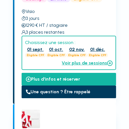
Visio
3
jours
1290
€
HT
/ stagiaire
3
places restantes
Choisissez une session :
01 sept.
01 oct.
02 nov.
01 déc.
Éligible CPF
Éligible CPF
Éligible CPF
Éligible CPF
Voir plus de sessions
Plus d'infos et réserver
Une question ? Être rappelé