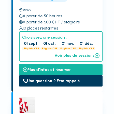
Visio
À partir de 50 heures
À partir de 600
€
HT
/ stagiaire
10
places restantes
Choisissez une session :
01 sept.
01 oct.
01 nov.
01 déc.
Éligible CPF
Éligible CPF
Éligible CPF
Éligible CPF
Voir plus de sessions
Plus d'infos et réserver
Une question ? Être rappelé