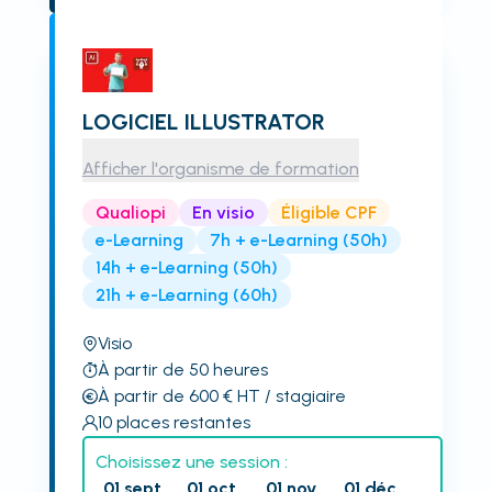
LOGICIEL ILLUSTRATOR
Afficher l'organisme de formation
Qualiopi
En visio
Éligible CPF
e-Learning
7h + e-Learning (50h)
14h + e-Learning (50h)
21h + e-Learning (60h)
Visio
À partir de 50 heures
À partir de 600
€
HT
/ stagiaire
10
places restantes
Choisissez une session :
01 sept.
01 oct.
01 nov.
01 déc.