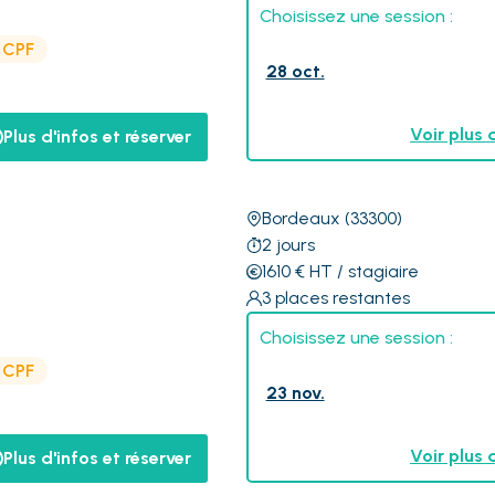
Choisissez une session :
e CPF
28 oct.
Voir plus 
Plus d'infos et réserver
Bordeaux
(33300)
2
jours
g
1610
€
HT
/ stagiaire
3
places restantes
Choisissez une session :
e CPF
23 nov.
Voir plus 
Plus d'infos et réserver