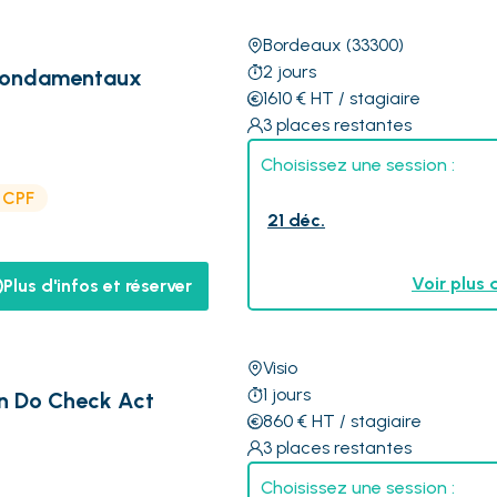
Bordeaux
(33300)
2
jours
s fondamentaux
1610
€
HT
/ stagiaire
3
places restantes
Choisissez une session :
e CPF
21 déc.
Voir plus 
Plus d'infos et réserver
Visio
1
jours
n Do Check Act
860
€
HT
/ stagiaire
3
places restantes
Choisissez une session :