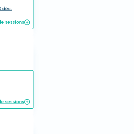
8 déc.
de sessions
de sessions