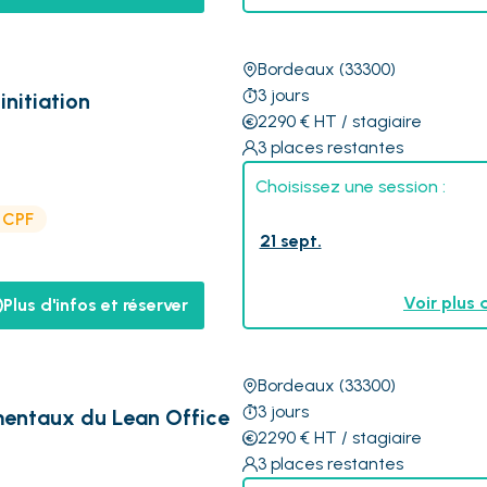
Bordeaux
(33300)
3
jours
nitiation
2290
€
HT
/ stagiaire
3
places restantes
Choisissez une session :
e CPF
21 sept.
Voir plus 
Plus d'infos et réserver
Bordeaux
(33300)
3
jours
mentaux du Lean Office
2290
€
HT
/ stagiaire
3
places restantes