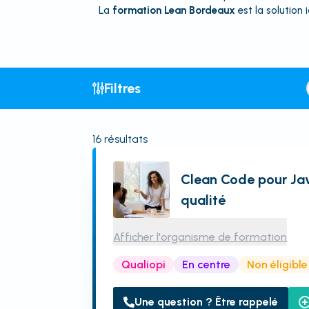
La
formation Lean Bordeaux
est la solution 
Filtres
16
résultats
Clean Code pour Jav
qualité
Afficher l'organisme de formation
Qualiopi
En centre
Non éligibl
Une question ? Être rappelé