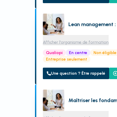
Lean management : i
Afficher l'organisme de formation
Qualiopi
En centre
Non éligibl
Entreprise seulement
Une question ? Être rappelé
Maîtriser les fonda