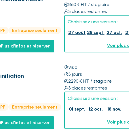
860
€
HT
/ stagiaire
3
places restantes
Choisissez une session :
CPF
Entreprise seulement
27 août
28 sept.
27 oct.
2
Voir plus 
Plus d'infos et réserver
Visio
3
jours
nitiation
2290
€
HT
/ stagiaire
3
places restantes
Choisissez une session :
CPF
Entreprise seulement
01 sept.
12 oct.
18 nov.
Voir plus 
Plus d'infos et réserver