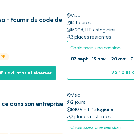
Visio
a - Fournir du code de
14
heures
1520
€
HT
/ stagiaire
3
places restantes
Choisissez une session :
CPF
03 sept.
19 nov.
20 avr.
0
Voir plus 
Plus d'infos et réserver
Visio
2
jours
ice dans son entreprise
1610
€
HT
/ stagiaire
3
places restantes
Choisissez une session :