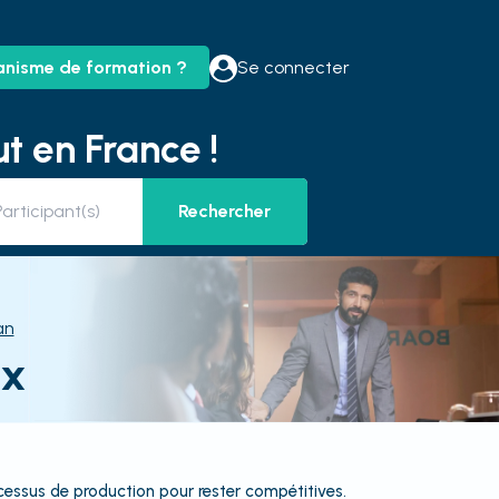
anisme de formation ?
Se connecter
t en France !
Rechercher
an
ux
cessus de production pour rester compétitives.