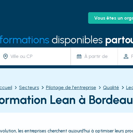
Vous êtes un org
 formations
disponibles
partou
À partir de
ccueil
Secteurs
Pilotage de l'entreprise
Qualité
Le
ormation Lean à Bordea
ution, les entreprises cherchent aujourd'hui à optimiser leurs pro