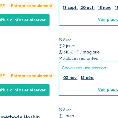
CPF
Entreprise seulement
18 sept.
20 oct.
18 nov.
1
Voir plus 
Plus d'infos et réserver
Visio
2
jours
g
1610
€
HT
/ stagiaire
3
places restantes
Choisissez une session :
CPF
Entreprise seulement
02 nov.
15 déc.
Voir plus 
Plus d'infos et réserver
Visio
1
jours
 la méthode Hoshin