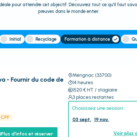
idéale pour atteindre cet objectif. Découvrez tout ce qu'il faut savo
preuves dans le monde entier.
Initial
Recyclage
Formation à distance
Qu
Mérignac
(33700)
a - Fournir du code de
14
heures
1520
€
HT
/ stagiaire
3
places restantes
Choisissez une session :
e CPF
03 sept.
19 nov.
Voir plus 
Plus d'infos et réserver