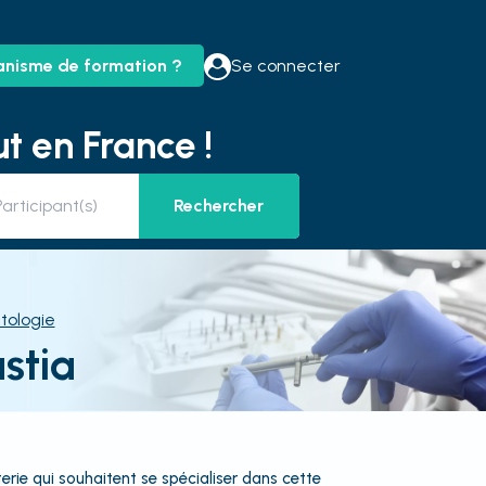
anisme de formation ?
Se connecter
t en France !
Rechercher
tologie
stia
erie qui souhaitent se spécialiser dans cette