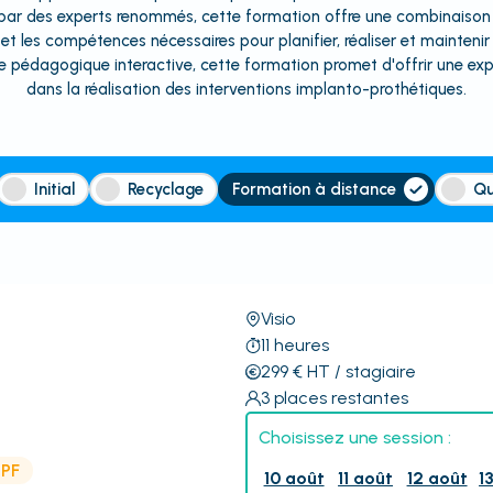
e par des experts renommés, cette formation offre une combinaison 
et les compétences nécessaires pour planifier, réaliser et maintenir
pédagogique interactive, cette formation promet d'offrir une exp
dans la réalisation des interventions implanto-prothétiques.
Initial
Recyclage
Formation à distance
Qu
Visio
11
heures
299
€
HT
/ stagiaire
3
places restantes
Choisissez une session :
CPF
10 août
11 août
12 août
1