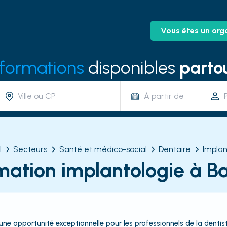
Vous êtes un org
 formations
disponibles
partou
À partir de
l
Secteurs
Santé et médico-social
Dentaire
Implan
mation implantologie à Ba
ne opportunité exceptionnelle pour les professionnels de la dentist