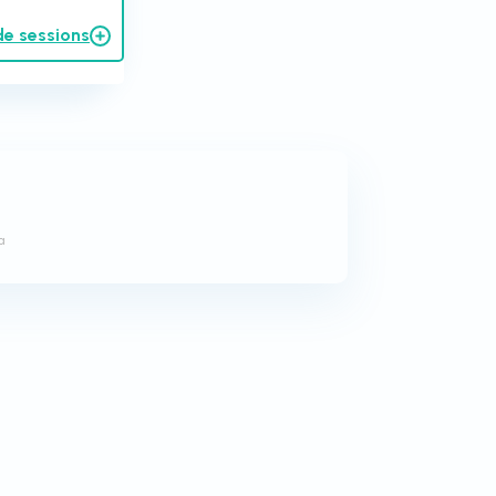
de sessions
a