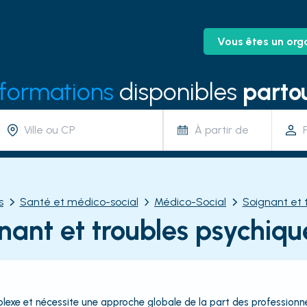
Vous êtes un org
 formations
disponibles
partou
À partir de
s
Santé et médico-social
Médico-Social
Soignant et 
nant et troubles psychiqu
exe et nécessite une approche globale de la part des professionne