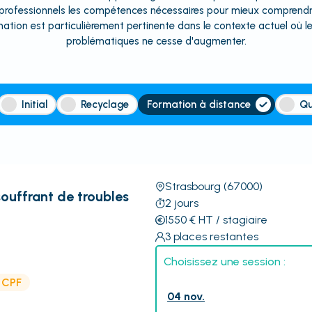
 professionnels les compétences nécessaires pour mieux comprendr
ation est particulièrement pertinente dans le contexte actuel où 
problématiques ne cesse d'augmenter.
Initial
Recyclage
Formation à distance
Qu
Strasbourg
(67000)
souffrant de troubles
2
jours
1550
€
HT
/ stagiaire
3
places restantes
Choisissez une session :
e CPF
04 nov.