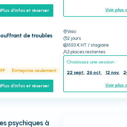
Voir plus 
Plus d'infos et réserver
Visio
souffrant de troubles
2
jours
1550
€
HT
/ stagiaire
3
places restantes
Choisissez une session :
CPF
Entreprise seulement
22 sept.
26 oct.
12 nov.
2
Voir plus 
Plus d'infos et réserver
les psychiques à