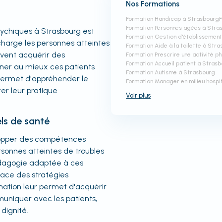
Nos Formations
Formation Handicap à Strasbourg
Formation Personnes agées à Stra
sychiques à Strasbourg est
Formation Gestion d'établissemen
 charge les personnes atteintes
Formation Aide à la toilette à Str
ivent acquérir des
Formation Prescrire une activité p
Formation Accueil patient à Stras
er au mieux ces patients
Formation Autisme à Strasbourg
 permet d'appréhender le
Formation Manager en milieu hospi
er leur pratique
Voir
plus
ls de santé
elopper des compétences
rsonnes atteintes de troubles
pédagogie adaptée à ces
lace des stratégies
tion leur permet d'acquérir
uniquer avec les patients,
 dignité.