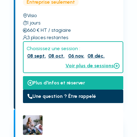
Entreprise seulement
Visio
1
jours
660
€
HT
/ stagiaire
3
places restantes
Choisissez une session :
08 sept.
08 oct.
06 nov.
08 déc.
Voir plus de sessions
Plus d'infos et réserver
Une question ? Être rappelé