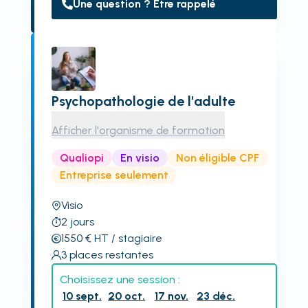
Une question ? Être rappelé
Psychopathologie de l'adulte
Afficher l'organisme de formation
Qualiopi
En visio
Non éligible CPF
Entreprise seulement
Visio
2
jours
1550
€
HT
/ stagiaire
3
places restantes
Choisissez une session :
10 sept.
20 oct.
17 nov.
23 déc.