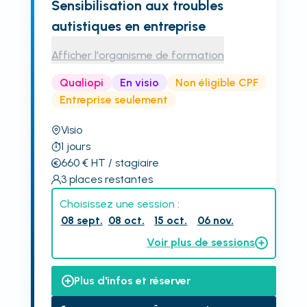
Sensibilisation aux troubles
autistiques en entreprise
Afficher l'organisme de formation
Qualiopi
En visio
Non éligible CPF
Entreprise seulement
Visio
1
jours
660
€
HT
/ stagiaire
3
places restantes
Choisissez une session :
08 sept.
08 oct.
15 oct.
06 nov.
Voir plus de sessions
Plus d'infos et réserver