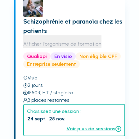
Schizophrénie et paranoïa chez les
patients
Afficher l'organisme de formation
Qualiopi
En visio
Non éligible CPF
Entreprise seulement
Visio
2
jours
1550
€
HT
/ stagiaire
3
places restantes
Choisissez une session :
24 sept.
25 nov.
Voir plus de sessions