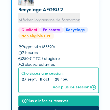
Recyclage AFGSU 2
Afficher l'organisme de formation
Qualiopi
En centre
Recyclage
Non éligible CPF
Puget-ville
(83390)
7
heures
250
€
TTC
/ stagiaire
3
places restantes
Choisissez une session :
27 sept.
11 oct.
28 nov.
Voir plus de sessions
Plus d'infos et réserver