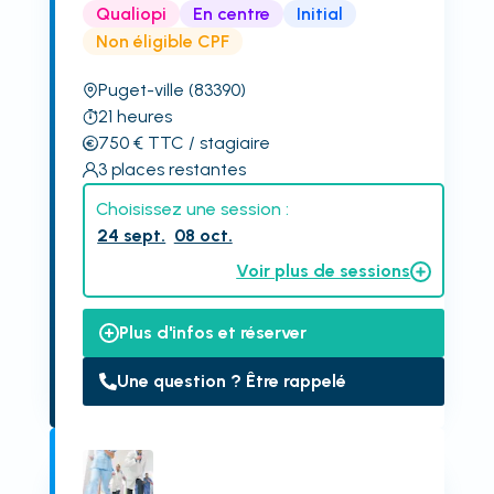
Qualiopi
En centre
Initial
Non éligible CPF
Puget-ville
(83390)
21
heures
750
€
TTC
/ stagiaire
3
places restantes
Choisissez une session :
24 sept.
08 oct.
Voir plus de sessions
Plus d'infos et réserver
Une question ? Être rappelé