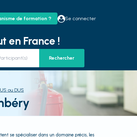
anisme de formation ?
Se connecter
t en France !
Rechercher
US ou DUS
mbéry
ent se spécialiser dans un domaine précis, les