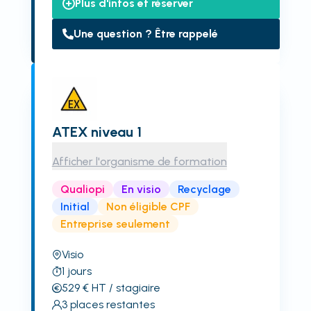
Plus d'infos et réserver
Une question ? Être rappelé
ATEX niveau 1
Afficher l'organisme de formation
Qualiopi
En visio
Recyclage
Initial
Non éligible CPF
Entreprise seulement
Visio
1
jours
529
€
HT
/ stagiaire
3
places restantes