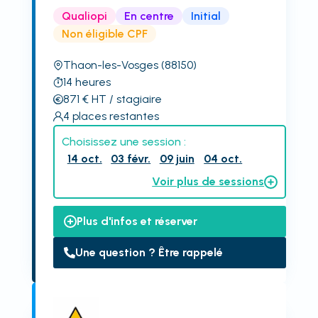
Qualiopi
En centre
Initial
Non éligible CPF
Thaon-les-Vosges
(88150)
14
heures
871
€
HT
/ stagiaire
4
places restantes
Choisissez une session :
14 oct.
03 févr.
09 juin
04 oct.
Voir plus de sessions
Plus d'infos et réserver
Une question ? Être rappelé