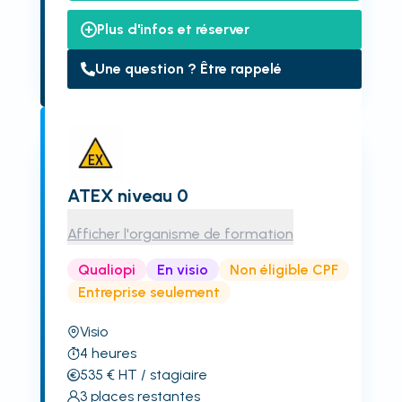
Plus d'infos et réserver
Une question ? Être rappelé
ATEX niveau 0
Afficher l'organisme de formation
Qualiopi
En visio
Non éligible CPF
Entreprise seulement
Visio
4
heures
535
€
HT
/ stagiaire
3
places restantes