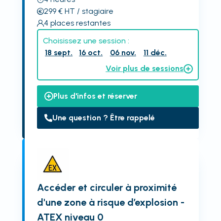
299
€
HT
/ stagiaire
4
places restantes
Choisissez une session :
18 sept.
16 oct.
06 nov.
11 déc.
Voir plus de sessions
Plus d'infos et réserver
Une question ? Être rappelé
Accéder et circuler à proximité
d'une zone à risque d’explosion -
ATEX niveau 0