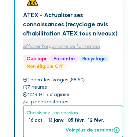
ATEX - Actualiser ses
connaissances (recyclage avis
d'habilitation ATEX tous niveaux)
Afficher l'organisme de formation
Qualiopi
En centre
Recyclage
Non éligible CPF
Thaon-les-Vosges
(88150)
7
heures
412
€
HT
/ stagiaire
11
places restantes
Choisissez une session :
16 oct.
13 janv.
05 févr.
12 févr.
Voir plus de sessions