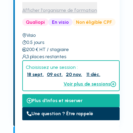
Afficher l'organisme de formation
Qualiopi
En visio
Non éligible CPF
Visio
0.5
jours
200
€
HT
/ stagiaire
3
places restantes
Choisissez une session :
18 sept.
09 oct.
20 nov.
11 déc.
Voir plus de sessions
Plus d'infos et réserver
Une question ? Être rappelé