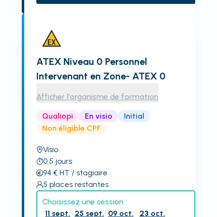
ATEX Niveau 0 Personnel
Intervenant en Zone- ATEX 0
Afficher l'organisme de formation
Qualiopi
En visio
Initial
Non éligible CPF
Visio
0.5
jours
94
€
HT
/ stagiaire
5
places restantes
Choisissez une session :
11 sept.
25 sept.
09 oct.
23 oct.