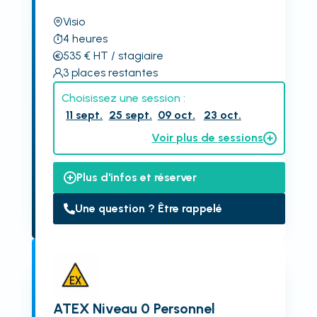
Visio
4
heures
535
€
HT
/ stagiaire
3
places restantes
Choisissez une session :
11 sept.
25 sept.
09 oct.
23 oct.
Voir plus de sessions
Plus d'infos et réserver
Une question ? Être rappelé
ATEX Niveau 0 Personnel