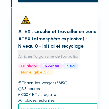
ATEX : circuler et travailler en zone
ATEX (atmosphère explosive) -
Niveau 0 - Initial et recyclage
Afficher l'organisme de formation
Qualiopi
En centre
Initial
Non éligible CPF
Thaon-les-Vosges
(88150)
3.5
heures
230
€
HT
/ stagiaire
4
places restantes