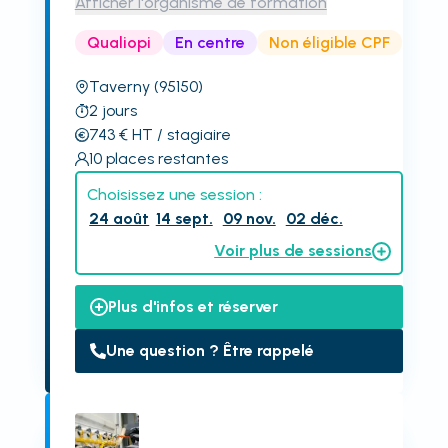
Afficher l'organisme de formation
Qualiopi
En centre
Non éligible CPF
Taverny
(95150)
2
jours
743
€
HT
/ stagiaire
10
places restantes
Choisissez une session :
24 août
14 sept.
09 nov.
02 déc.
Voir plus de sessions
Plus d'infos et réserver
Une question ? Être rappelé