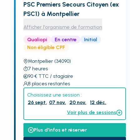
PSC Premiers Secours Citoyen (ex
PSC1) à Montpellier
Afficher l'organisme de formation
Qualiopi
En centre
Initial
Non éligible CPF
Montpellier
(34090)
7
heures
90
€
TTC
/ stagiaire
8
places restantes
Choisissez une session :
26 sept.
07 nov.
20 nov.
12 déc.
Voir plus de sessions
Plus d'infos et réserver