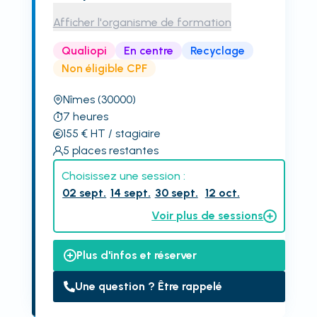
Afficher l'organisme de formation
Qualiopi
En centre
Recyclage
Non éligible CPF
Nîmes
(30000)
7
heures
155
€
HT
/ stagiaire
5
places restantes
Choisissez une session :
02 sept.
14 sept.
30 sept.
12 oct.
Voir plus de sessions
Plus d'infos et réserver
Une question ? Être rappelé