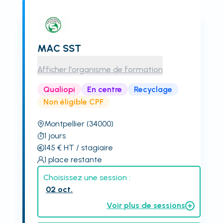
MAC SST
Afficher l'organisme de formation
Qualiopi
En centre
Recyclage
Non éligible CPF
Montpellier
(34000)
1
jours
145
€
HT
/ stagiaire
1
place restante
Choisissez une session :
02 oct.
Voir plus de sessions