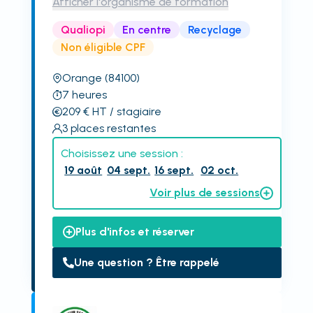
Afficher l'organisme de formation
Qualiopi
En centre
Recyclage
Non éligible CPF
Orange
(84100)
7
heures
209
€
HT
/ stagiaire
3
places restantes
Choisissez une session :
19 août
04 sept.
16 sept.
02 oct.
Voir plus de sessions
Plus d'infos et réserver
Une question ? Être rappelé