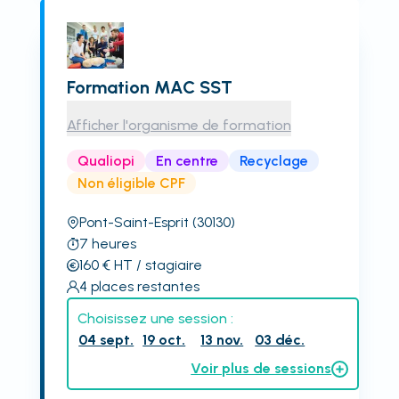
Formation MAC SST
Afficher l'organisme de formation
Qualiopi
En centre
Recyclage
Non éligible CPF
Pont-Saint-Esprit
(30130)
7
heures
160
€
HT
/ stagiaire
4
places restantes
Choisissez une session :
04 sept.
19 oct.
13 nov.
03 déc.
Voir plus de sessions