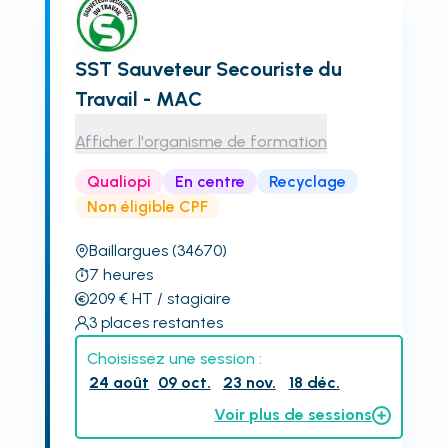
SST Sauveteur Secouriste du
Travail - MAC
Afficher l'organisme de formation
Qualiopi
En centre
Recyclage
Non éligible CPF
Baillargues
(34670)
7
heures
209
€
HT
/ stagiaire
3
places restantes
Choisissez une session :
24 août
09 oct.
23 nov.
18 déc.
Voir plus de sessions