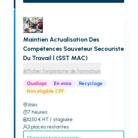
Maintien Actualisation Des
Compétences Sauveteur Secouriste
Du Travail l (SST MAC)
Afficher l'organisme de formation
Qualiopi
En visio
Recyclage
Non éligible CPF
Visio
7
heures
1250
€
HT
/ stagiaire
3
places restantes
Choisissez une session :