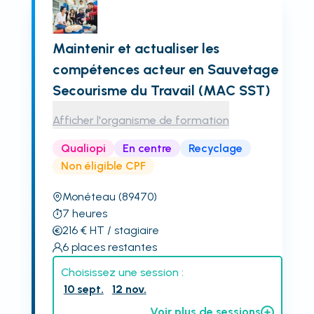
Maintenir et actualiser les
compétences acteur en Sauvetage
Secourisme du Travail (MAC SST)
Afficher l'organisme de formation
Qualiopi
En centre
Recyclage
Non éligible CPF
Monéteau
(89470)
7
heures
216
€
HT
/ stagiaire
6
places restantes
Choisissez une session :
10 sept.
12 nov.
Voir plus de sessions