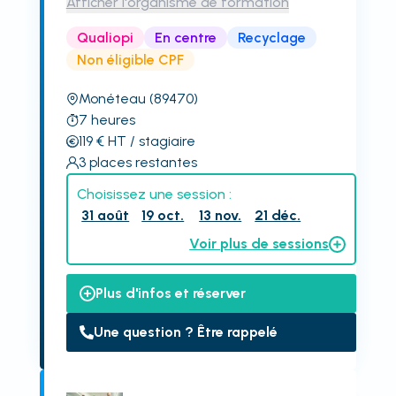
Afficher l'organisme de formation
Qualiopi
En centre
Recyclage
Non éligible CPF
Monéteau
(89470)
7
heures
119
€
HT
/ stagiaire
3
places restantes
Choisissez une session :
31 août
19 oct.
13 nov.
21 déc.
Voir plus de sessions
Plus d'infos et réserver
Une question ? Être rappelé