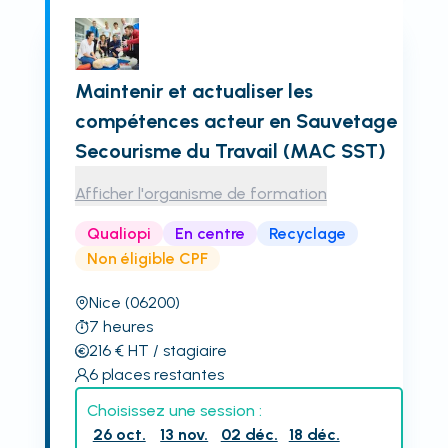
Maintenir et actualiser les
compétences acteur en Sauvetage
Secourisme du Travail (MAC SST)
Afficher l'organisme de formation
Qualiopi
En centre
Recyclage
Non éligible CPF
Nice
(06200)
7
heures
216
€
HT
/ stagiaire
6
places restantes
Choisissez une session :
26 oct.
13 nov.
02 déc.
18 déc.