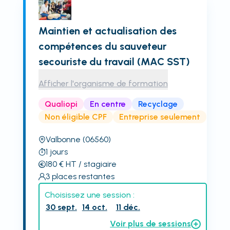
Maintien et actualisation des
compétences du sauveteur
secouriste du travail (MAC SST)
Afficher l'organisme de formation
Qualiopi
En centre
Recyclage
Non éligible CPF
Entreprise seulement
Valbonne
(06560)
1
jours
180
€
HT
/ stagiaire
3
places restantes
Choisissez une session :
30 sept.
14 oct.
11 déc.
Voir plus de sessions