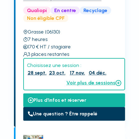
Qualiopi
En centre
Recyclage
Non éligible CPF
Grasse
(06130)
7
heures
170
€
HT
/ stagiaire
3
places restantes
Choisissez une session :
28 sept.
23 oct.
17 nov.
04 déc.
Voir plus de sessions
Plus d'infos et réserver
Une question ? Être rappelé