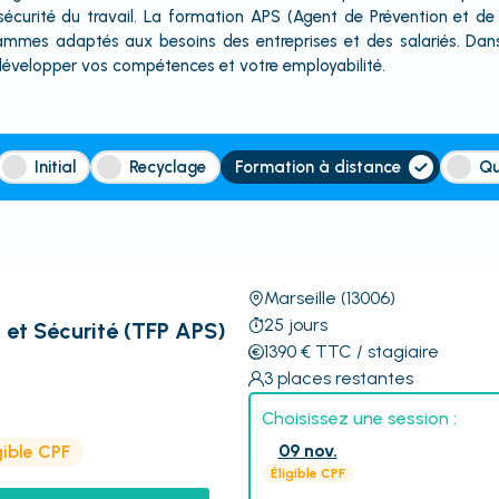
la sécurité du travail. La formation APS (Agent de Prévention et 
mes adaptés aux besoins des entreprises et des salariés. Dans 
développer vos compétences et votre employabilité.
Initial
Recyclage
Formation à distance
Qu
Marseille
(13006)
25
jours
 et Sécurité (TFP APS)
1390
€
TTC
/ stagiaire
3
places restantes
Choisissez une session :
09 nov.
gible CPF
Éligible CPF