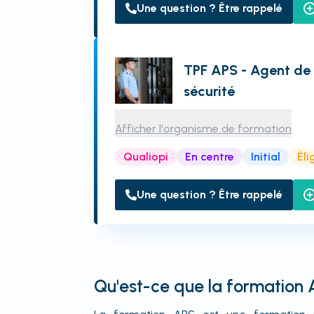
Une question ? Être rappelé
TPF APS - Agent de 
sécurité
Afficher l'organisme de formation
Qualiopi
En centre
Initial
Éli
Une question ? Être rappelé
Qu'est-ce que la formation 