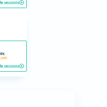
de sessions
ov.
e CPF
de sessions