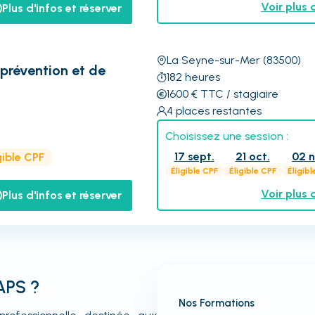
Voir plus 
Plus d'infos et réserver
La Seyne-sur-Mer
(83500)
prévention et de
182
heures
1600
€
TTC
/ stagiaire
4
places restantes
Choisissez une session :
17 sept.
21 oct.
02 n
gible CPF
Éligible CPF
Éligible CPF
Éligibl
Voir plus 
Plus d'infos et réserver
APS ?
Nos Formations