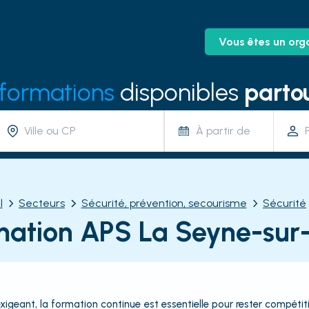
Vous êtes un org
 formations
disponibles
partou
À partir de
l
Secteurs
Sécurité, prévention, secourisme
Sécurité
mation APS La Seyne-sur
igeant, la formation continue est essentielle pour rester compétitif