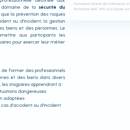
rofessionnelle destinée aux
Formation Sûreté des bâtiments à
le domaine de la
sécurité du
Formation MAC APS à La Seyne-su
s que la prévention des risques
ident ou d'incident, la gestion
des biens et des personnes. Le
ettre aux participants les
ires pour exercer leur métier
f de former des professionnels
nnes et des biens dans divers
 les stagiaires apprendront à :
 situations dangereuses
on adaptées
cas d'accident ou d'incident