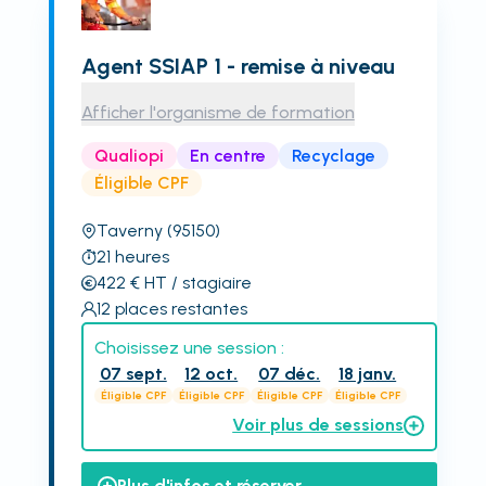
Agent SSIAP 1 - remise à niveau
Afficher l'organisme de formation
Qualiopi
En centre
Recyclage
Éligible CPF
Taverny
(95150)
21
heures
422
€
HT
/ stagiaire
12
places restantes
Choisissez une session :
07 sept.
12 oct.
07 déc.
18 janv.
Éligible CPF
Éligible CPF
Éligible CPF
Éligible CPF
Voir plus de sessions
Plus d'infos et réserver