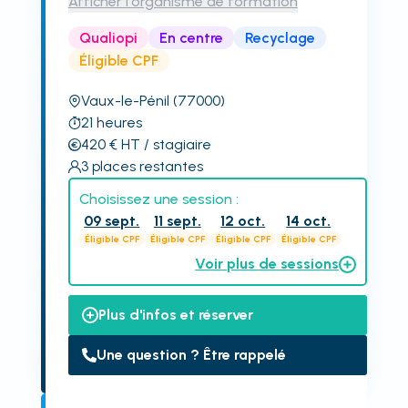
Afficher l'organisme de formation
Qualiopi
En centre
Recyclage
Éligible CPF
Vaux-le-Pénil
(77000)
21
heures
420
€
HT
/ stagiaire
3
places restantes
Choisissez une session :
09 sept.
11 sept.
12 oct.
14 oct.
Éligible CPF
Éligible CPF
Éligible CPF
Éligible CPF
Voir plus de sessions
Plus d'infos et réserver
Une question ? Être rappelé