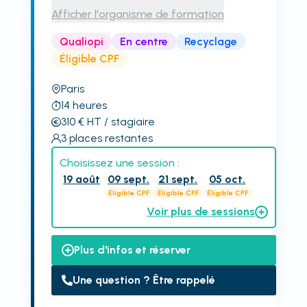
Afficher l'organisme de formation
Qualiopi
En centre
Recyclage
Éligible CPF
Paris
14
heures
310
€
HT
/ stagiaire
3
places restantes
Choisissez une session :
19 août
09 sept.
21 sept.
05 oct.
Éligible CPF
Éligible CPF
Éligible CPF
Voir plus de sessions
Plus d'infos et réserver
Une question ? Être rappelé