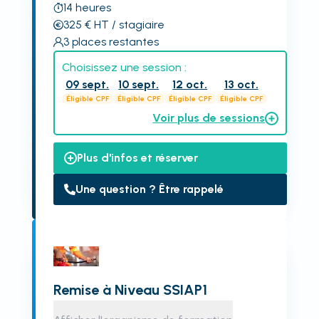
14
heures
325
€
HT
/ stagiaire
3
places restantes
Choisissez une session :
09 sept.
10 sept.
12 oct.
13 oct.
Éligible CPF
Éligible CPF
Éligible CPF
Éligible CPF
Voir plus de sessions
Plus d'infos et réserver
Une question ? Être rappelé
Remise à Niveau SSIAP1