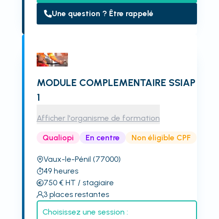
Une question ? Être rappelé
MODULE COMPLEMENTAIRE SSIAP
1
Afficher l'organisme de formation
Qualiopi
En centre
Non éligible CPF
Vaux-le-Pénil
(77000)
49
heures
750
€
HT
/ stagiaire
3
places restantes
Choisissez une session :