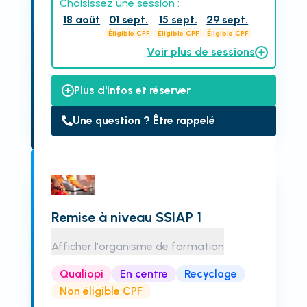
Choisissez une session :
18 août
01 sept.
15 sept.
29 sept.
Éligible CPF
Éligible CPF
Éligible CPF
Voir plus de sessions
Plus d'infos et réserver
Une question ? Être rappelé
Remise à niveau SSIAP 1
Afficher l'organisme de formation
Qualiopi
En centre
Recyclage
Non éligible CPF