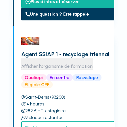
Plus d'infos et réserver
Une question ? Être rappelé
Agent SSIAP 1 - recyclage triennal
Afficher l'organisme de formation
Qualiopi
En centre
Recyclage
Éligible CPF
Saint-Denis
(93200)
14
heures
282
€
HT
/ stagiaire
9
places restantes