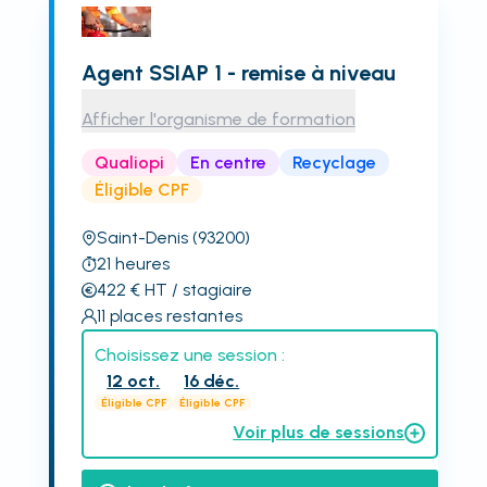
Agent SSIAP 1 - remise à niveau
Afficher l'organisme de formation
Qualiopi
En centre
Recyclage
Éligible CPF
Saint-Denis
(93200)
21
heures
422
€
HT
/ stagiaire
11
places restantes
Choisissez une session :
12 oct.
16 déc.
Éligible CPF
Éligible CPF
Voir plus de sessions