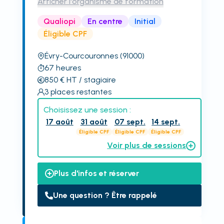
Afficher l'organisme de formation
Qualiopi
En centre
Initial
Éligible CPF
Évry-Courcouronnes
(91000)
67
heures
850
€
HT
/ stagiaire
3
places restantes
Choisissez une session :
17 août
31 août
07 sept.
14 sept.
Éligible CPF
Éligible CPF
Éligible CPF
Voir plus de sessions
Plus d'infos et réserver
Une question ? Être rappelé