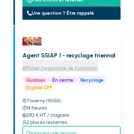
Une question ? Être rappelé
Agent SSIAP 1 - recyclage triennal
Afficher l'organisme de formation
Qualiopi
En centre
Recyclage
Éligible CPF
Taverny
(95150)
14
heures
282
€
HT
/ stagiaire
2
places restantes
Choisissez une session :