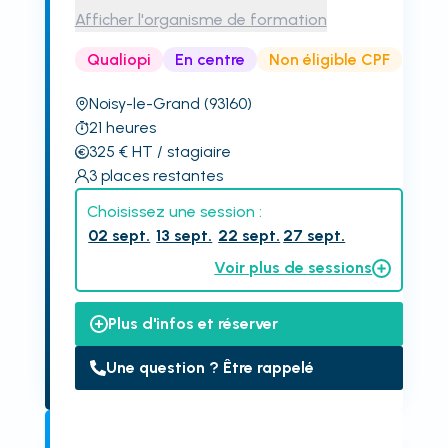
Afficher l'organisme de formation
Qualiopi
En centre
Non éligible CPF
Noisy-le-Grand
(93160)
21
heures
325
€
HT
/ stagiaire
3
places restantes
Choisissez une session :
02 sept.
13 sept.
22 sept.
27 sept.
Voir plus de sessions
Plus d'infos et réserver
Une question ? Être rappelé