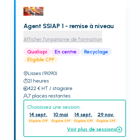
Agent SSIAP 1 - remise à niveau
Afficher l'organisme de formation
Qualiopi
En centre
Recyclage
Éligible CPF
Lisses
(91090)
21
heures
422
€
HT
/ stagiaire
7
places restantes
Choisissez une session :
14 sept.
10 mai
14 sept.
29 nov.
Éligible CPF
Éligible CPF
Éligible CPF
Éligible CPF
Voir plus de sessions