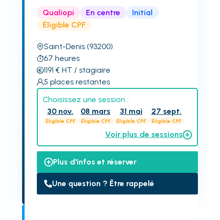
Qualiopi
En centre
Initial
Éligible CPF
Saint-Denis
(93200)
67
heures
1191
€
HT
/ stagiaire
5
places restantes
Choisissez une session :
30 nov.
08 mars
31 mai
27 sept.
Éligible CPF
Éligible CPF
Éligible CPF
Éligible CPF
Voir plus de sessions
Plus d'infos et réserver
Une question ? Être rappelé