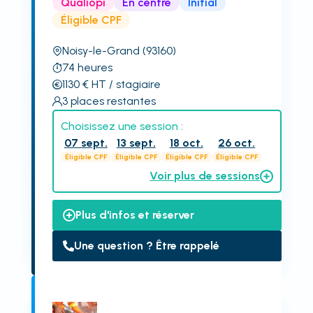
Qualiopi
En centre
Initial
Éligible CPF
Noisy-le-Grand
(93160)
74
heures
1130
€
HT
/ stagiaire
3
places restantes
Choisissez une session :
07 sept.
13 sept.
18 oct.
26 oct.
Éligible CPF
Éligible CPF
Éligible CPF
Éligible CPF
Voir plus de sessions
Plus d'infos et réserver
Une question ? Être rappelé