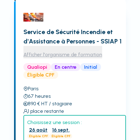
Service de Sécurité Incendie et
d'Assistance à Personnes - SSIAP 1
Afficher l'organisme de formation
Qualiopi
En centre
Initial
Éligible CPF
Paris
67
heures
890
€
HT
/ stagiaire
1
place restante
Choisissez une session :
26 août
16 sept.
Éligible CPF
Éligible CPF