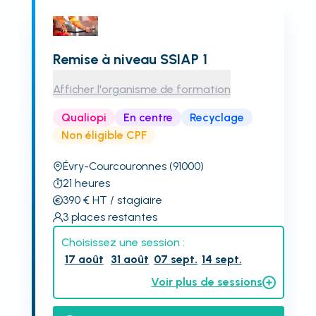
Remise à niveau SSIAP 1
Afficher l'organisme de formation
Qualiopi
En centre
Recyclage
Non éligible CPF
Évry-Courcouronnes
(91000)
21
heures
390
€
HT
/ stagiaire
3
places restantes
Choisissez une session :
17 août
31 août
07 sept.
14 sept.
Voir plus de sessions