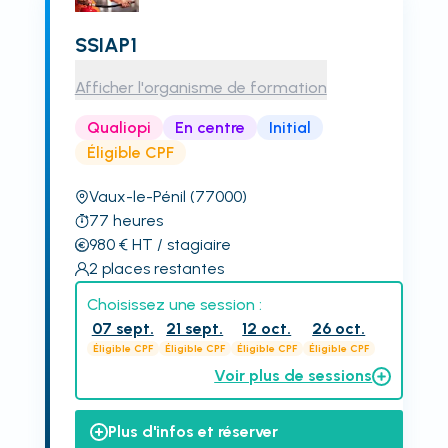
SSIAP1
Afficher l'organisme de formation
Qualiopi
En centre
Initial
Éligible CPF
Vaux-le-Pénil
(77000)
77
heures
980
€
HT
/ stagiaire
2
places restantes
Choisissez une session :
07 sept.
21 sept.
12 oct.
26 oct.
Éligible CPF
Éligible CPF
Éligible CPF
Éligible CPF
Voir plus de sessions
Plus d'infos et réserver