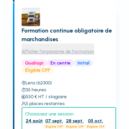
Formation continue obligatoire de
marchandises
Afficher l'organisme de formation
Qualiopi
En centre
Initial
Éligible CPF
Lens
(62300)
35
heures
550
€
HT
/ stagiaire
5
places restantes
Choisissez une session :
24 août
07 sept.
28 sept.
05 oct.
Éligible CPF
Éligible CPF
Éligible CPF