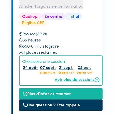
Afficher l'organisme de formation
Qualiopi
En centre
Initial
Éligible CPF
Prouvy
(59121)
35
heures
550
€
HT
/ stagiaire
4
places restantes
Choisissez une session :
24 août
07 sept.
21 sept.
05 oct.
Éligible CPF
Éligible CPF
Éligible CPF
Voir plus de sessions
Plus d'infos et réserver
Une question ? Être rappelé