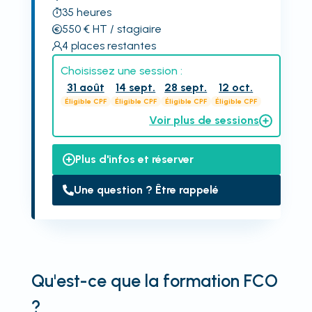
35
heures
550
€
HT
/ stagiaire
4
places restantes
Choisissez une session :
31 août
14 sept.
28 sept.
12 oct.
Éligible CPF
Éligible CPF
Éligible CPF
Éligible CPF
Voir plus de sessions
Plus d'infos et réserver
Une question ? Être rappelé
Qu'est-ce que la formation FCO
?