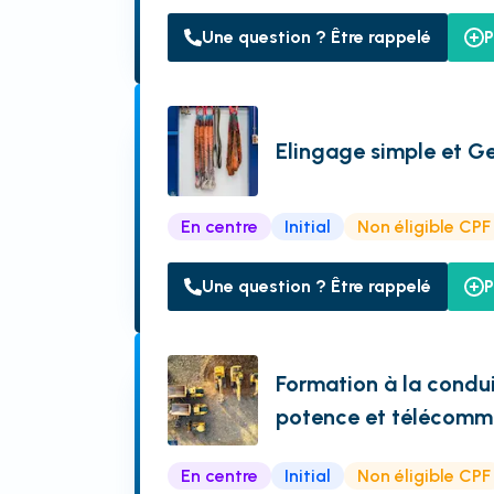
Une question ? Être rappelé
P
Elingage simple et 
En centre
Initial
Non éligible CPF
Une question ? Être rappelé
P
Formation à la condui
potence et télécom
En centre
Initial
Non éligible CPF