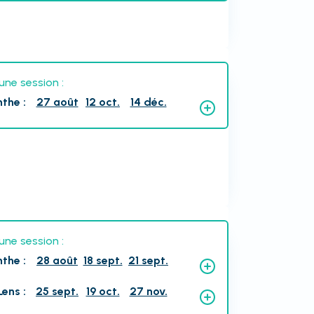
une session :
nthe
:
27 août
12 oct.
14 déc.
une session :
nthe
:
28 août
18 sept.
21 sept.
Lens
:
25 sept.
19 oct.
27 nov.