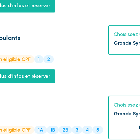
lus d'infos et réserver
Choisissez 
oulants
Grande Sy
 éligible CPF
1
2
lus d'infos et réserver
Choisissez 
Grande Sy
 éligible CPF
1A
1B
2B
3
4
5