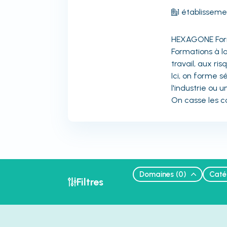
1
établisseme
HEXAGONE Forma
Formations à l
travail, aux ri
Ici, on forme 
l'industrie ou un
On casse les c
Domaines
(
0
)
Caté
Filtres