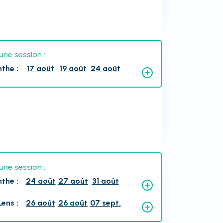
une session :
nthe
:
17 août
19 août
24 août
une session :
nthe
:
24 août
27 août
31 août
Lens
:
26 août
26 août
07 sept.