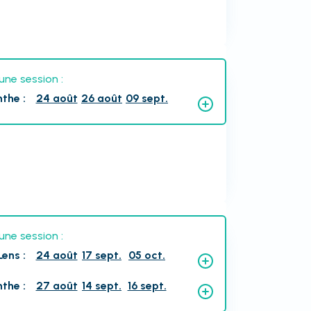
une session :
nthe
:
24 août
26 août
09 sept.
une session :
Lens
:
24 août
17 sept.
05 oct.
nthe
:
27 août
14 sept.
16 sept.