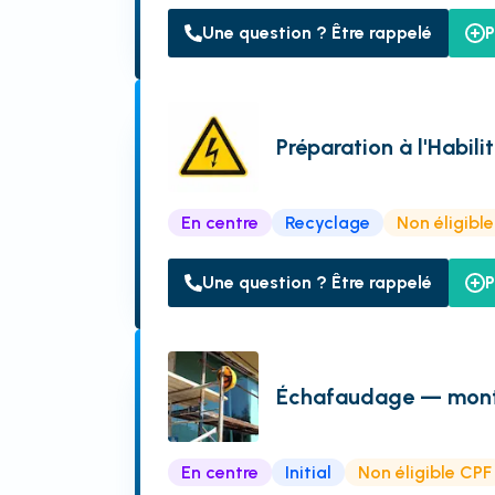
Une question ? Être rappelé
P
Préparation à l'Habil
En centre
Recyclage
Non éligibl
Une question ? Être rappelé
P
Échafaudage — monta
En centre
Initial
Non éligible CPF