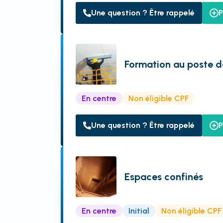
Une question ? Être rappelé
P
Formation au poste 
En centre
Non éligible CPF
Une question ? Être rappelé
P
Espaces confinés
En centre
Initial
Non éligible CPF