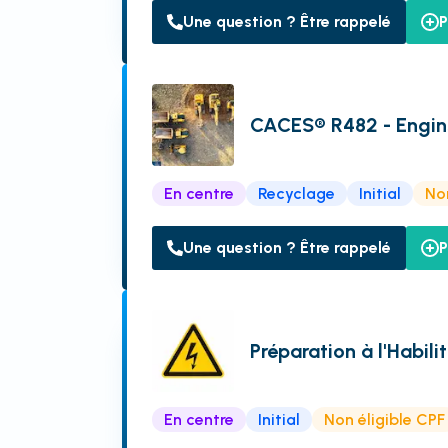
Une question ? Être rappelé
P
CACES® R482 - Engins
En centre
Recyclage
Initial
Non
Une question ? Être rappelé
P
Préparation à l'Habili
En centre
Initial
Non éligible CPF