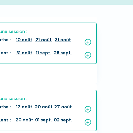
une session :
nthe
:
10 août
21 août
31 août
Lens
:
31 août
11 sept.
28 sept.
une session :
nthe
:
17 août
20 août
27 août
Lens
:
20 août
01 sept.
02 sept.