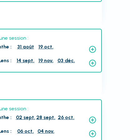
une session :
nthe
:
31 août
19 oct.
Lens
:
14 sept.
19 nov.
03 déc.
une session :
nthe
:
02 sept.
28 sept.
26 oct.
Lens
:
06 oct.
04 nov.