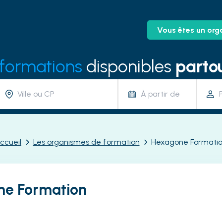
Vous êtes un org
 formations
disponibles
partou
À partir de
ccueil
Les organismes de formation
Hexagone Formati
ne Formation