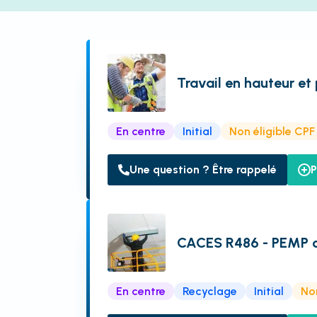
Travail en hauteur et
En centre
Initial
Non éligible CPF
Une question ? Être rappelé
P
CACES R486 - PEMP c
En centre
Recyclage
Initial
Non