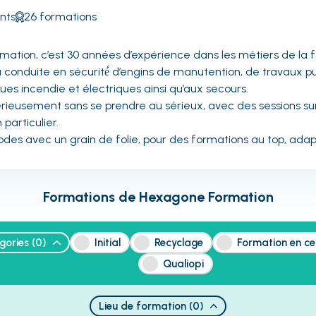
nts
26
formations
tion, c’est 30 années d’expérience dans les métiers de la 
a conduite en sécurité́ d’engins de manutention, de travaux pu
sques incendie et électriques ainsi qu’aux secours.
sérieusement sans se prendre au sérieux, avec des sessions s
 particulier.
odes avec un grain de folie, pour des formations au top, adap
Formations de
Hexagone Formation
gories
(
0
)
Initial
Recyclage
Formation en ce
Qualiopi
Lieu de formation
(
0
)