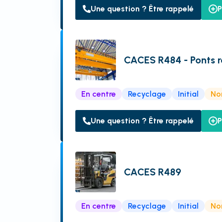
Une question ? Être rappelé
P
CACES R484 - Ponts r
En centre
Recyclage
Initial
Non
Une question ? Être rappelé
P
CACES R489
En centre
Recyclage
Initial
Non