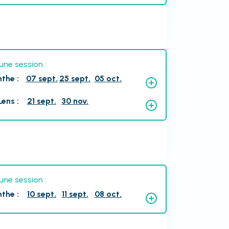
une session :
nthe
:
07 sept.
25 sept.
05 oct.
Lens
:
21 sept.
30 nov.
une session :
nthe
:
10 sept.
11 sept.
08 oct.