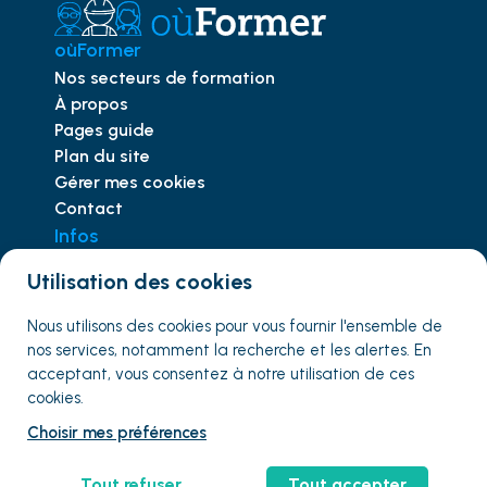
oùFormer
Nos secteurs de formation
À propos
Pages guide
Plan du site
Gérer mes cookies
Contact
Infos
Trouver le bon CACES
Utilisation des cookies
Comprendre
l'habilitation
éléctrique
Mentions légales
Nous utilisons des cookies pour vous fournir
l'ensemble
de
Conditions d'utilisation
nos services, notamment la recherche et les alertes. En
Les OF
acceptant, vous consentez à notre utilisation de ces
Les organismes de formation
cookies.
Choisir mes préférences
Espace OF
Tout refuser
Tout accepter