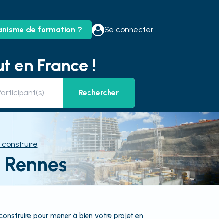
anisme de formation ?
Se connecter
t en France !
Rechercher
 construire
à Rennes
 construire pour mener à bien votre projet en