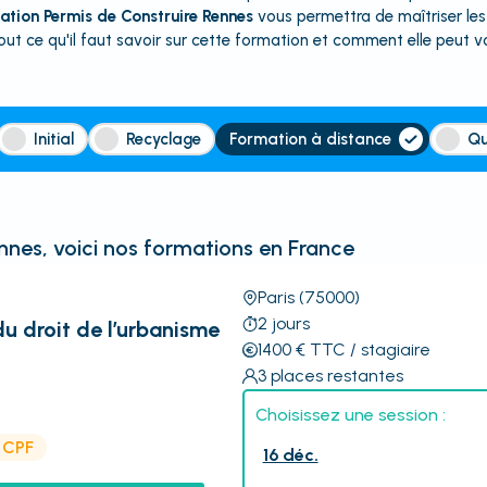
ation Permis de Construire Rennes
vous permettra de maîtriser les
ut ce qu'il faut savoir sur cette formation et comment elle peut vo
Initial
Recyclage
Formation à distance
Qu
nnes
, voici nos formations en France
Paris
(75000)
2
jours
 droit de l’urbanisme
1400
€
TTC
/ stagiaire
3
places restantes
Choisissez une session :
e CPF
16 déc.