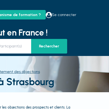
anisme de formation ?
Se connecter
t en France !
Rechercher
itement des objections
à Strasbourg
 les objections des prospects et clients. La