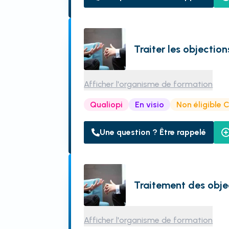
Traiter les objectio
Afficher l'organisme de formation
Qualiopi
En visio
Non éligible 
Une question ? Être rappelé
Traitement des obje
Afficher l'organisme de formation