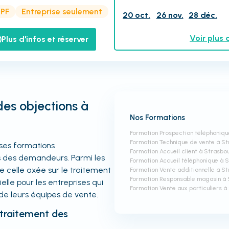
CPF
Entreprise seulement
20 oct.
26 nov.
28 déc.
Voir plus 
Plus d'infos et réserver
des objections à
Nos Formations
Formation Prospection téléphoniqu
Formation Technique de vente à S
uses formations
Formation Accueil client à Strasbo
s des demandeurs. Parmi les
Formation Accueil téléphonique à 
e celle axée sur le traitement
Formation Vente additionnelle à S
Formation Responsable magasin à
elle pour les entreprises qui
Formation Vente aux particuliers 
de leurs équipes de vente.
 traitement des