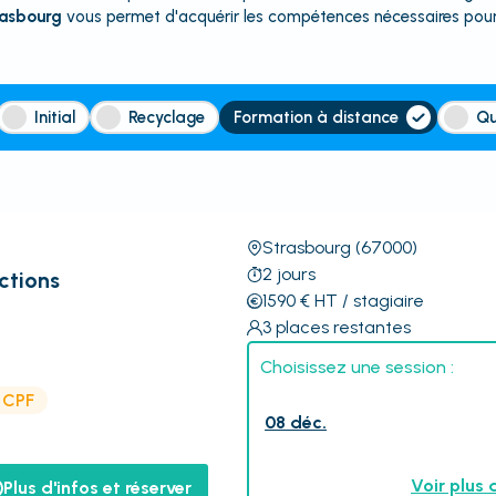
rasbourg
vous permet d'acquérir les compétences nécessaires pour
Initial
Recyclage
Formation à distance
Qu
Strasbourg
(67000)
2
jours
ctions
1590
€
HT
/ stagiaire
3
places restantes
Choisissez une session :
e CPF
08 déc.
Voir plus 
Plus d'infos et réserver