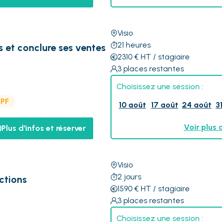
Visio
21
heures
ns et conclure ses ventes
2310
€
HT
/ stagiaire
3
places restantes
Choisissez une session :
CPF
10 août
17 août
24 août
3
Voir plus 
Plus d'infos et réserver
Visio
2
jours
ctions
1590
€
HT
/ stagiaire
3
places restantes
Choisissez une session :