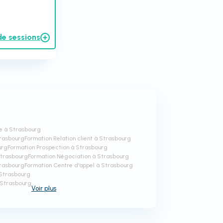
de sessions
e à Strasbourg
trasbourg
Formation Relation client à Strasbourg
urg
Formation Prospection à Strasbourg
Strasbourg
Formation Négociation à Strasbourg
trasbourg
Formation Centre d'appel à Strasbourg
 Strasbourg
à Strasbourg
Voir
plus