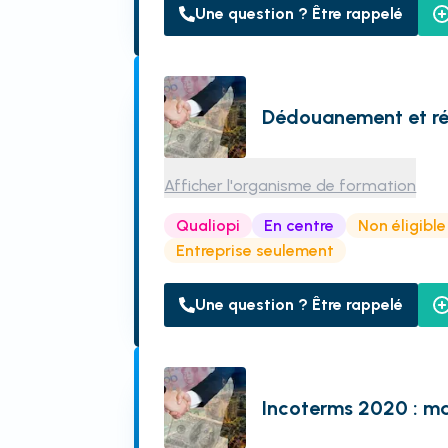
Une question ? Être rappelé
Dédouanement et ré
Afficher l'organisme de formation
Qualiopi
En centre
Non éligibl
Entreprise seulement
Une question ? Être rappelé
Incoterms 2020 : ma