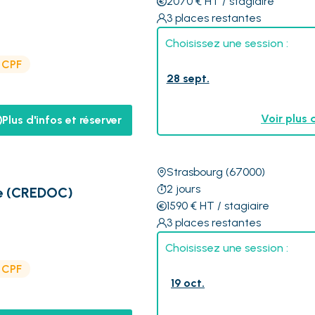
2070
€
HT
/ stagiaire
3
places restantes
Choisissez une session :
e CPF
28 sept.
Voir plus 
Plus d'infos et réserver
Strasbourg
(67000)
2
jours
re (CREDOC)
1590
€
HT
/ stagiaire
3
places restantes
Choisissez une session :
e CPF
19 oct.