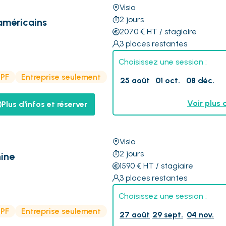
Visio
2
jours
 américains
2070
€
HT
/ stagiaire
3
places restantes
Choisissez une session :
CPF
Entreprise seulement
25 août
01 oct.
08 déc.
Voir plus 
Plus d'infos et réserver
Visio
2
jours
hine
1590
€
HT
/ stagiaire
3
places restantes
Choisissez une session :
CPF
Entreprise seulement
27 août
29 sept.
04 nov.