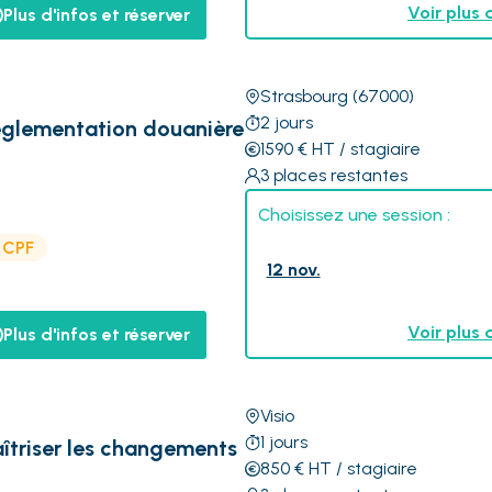
Voir plus 
Plus d'infos et réserver
Strasbourg
(67000)
2
jours
glementation douanière
1590
€
HT
/ stagiaire
3
places restantes
Choisissez une session :
e CPF
12 nov.
Voir plus 
Plus d'infos et réserver
Visio
1
jours
îtriser les changements
850
€
HT
/ stagiaire