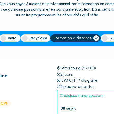
? Que vous soyez étudiant ou professionnel, notre formation en com
s ce domaine passionnant et en constante évolution. Dans cet art
sur notre programme et les débouchés qu'il offre.
Initial
Recyclage
Formation à distance
Qu
Strasbourg
(67000)
2
jours
hine
1590
€
HT
/ stagiaire
3
places restantes
Choisissez une session :
e CPF
08 sept.