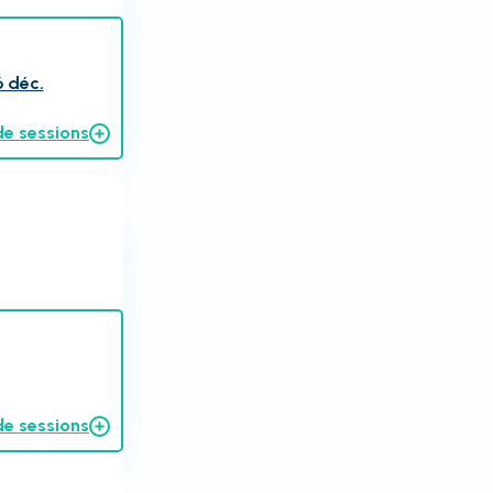
6 déc.
de sessions
de sessions