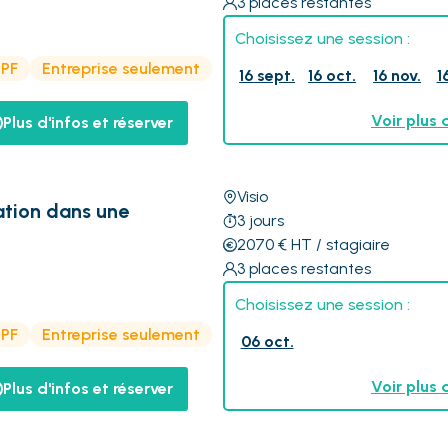
3
places restantes
Choisissez une session :
CPF
Entreprise seulement
16 sept.
16 oct.
16 nov.
1
Voir plus 
Plus d'infos et réserver
Visio
ation dans une
3
jours
2070
€
HT
/ stagiaire
3
places restantes
Choisissez une session :
CPF
Entreprise seulement
06 oct.
Voir plus 
Plus d'infos et réserver