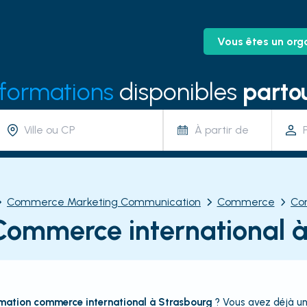
Vous êtes un org
 formations
disponibles
partou
À partir de
Commerce Marketing Communication
Commerce
Co
Commerce international à
mation commerce international à Strasbourg
? Vous avez déjà u