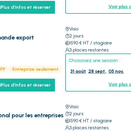
Voir plus 
Plus d'infos et réserver
Visio
2
jours
mande export
1590
€
HT
/ stagiaire
3
places restantes
Choisissez une session :
CPF
Entreprise seulement
31 août
28 sept.
05 nov.
Voir plus 
Plus d'infos et réserver
Visio
2
jours
nal pour les entreprises
1590
€
HT
/ stagiaire
3
places restantes