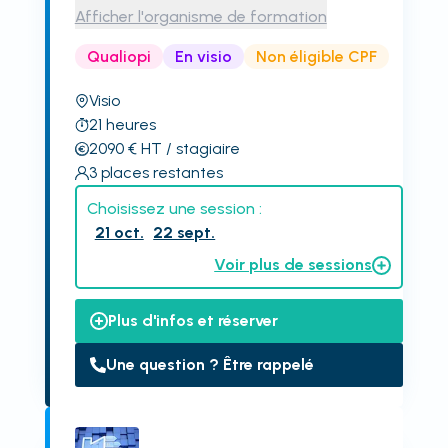
Afficher l'organisme de formation
Qualiopi
En visio
Non éligible CPF
Visio
21
heures
2090
€
HT
/ stagiaire
3
places restantes
Choisissez une session :
21 oct.
22 sept.
Voir plus de sessions
Plus d'infos et réserver
Une question ? Être rappelé