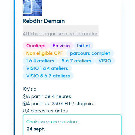
Rebâtir Demain
Afficher l'organisme de formation
Qualiopi
En visio
Initial
Non éligible CPF
parcours complet
1 à 4 ateliers
5 à 7 ateliers
VISIO
VISIO 1 à 4 ateliers
VISIO 5 à 7 ateliers
Visio
À partir de 4 heures
À partir de 350
€
HT
/ stagiaire
4
places restantes
Choisissez une session :
24 sept.