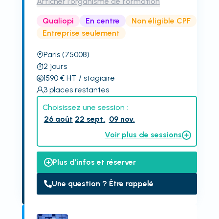
Afficher l'organisme de formation
Qualiopi
En centre
Non éligible CPF
Entreprise seulement
Paris
(75008)
2
jours
1590
€
HT
/ stagiaire
3
places restantes
Choisissez une session :
26 août
22 sept.
09 nov.
Voir plus de sessions
Plus d'infos et réserver
Une question ? Être rappelé