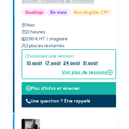
Afficher l'organisme de formation
Qualiopi
En visio
Non éligible CPF
Visio
21
heures
2310
€
HT
/ stagiaire
3
places restantes
Choisissez une session :
10 août
17 août
24 août
31 août
Voir plus de sessions
Plus d'infos et réserver
Une question ? Être rappelé