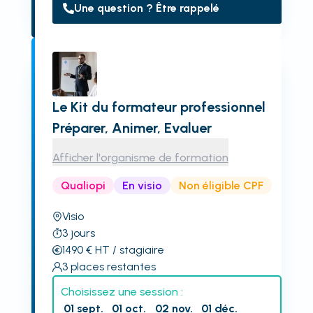
Une question ? Être rappelé
Le Kit du formateur professionnel
Préparer, Animer, Evaluer
Afficher l'organisme de formation
Qualiopi
En visio
Non éligible CPF
Visio
3
jours
1490
€
HT
/ stagiaire
3
places restantes
Choisissez une session :
01 sept.
01 oct.
02 nov.
01 déc.