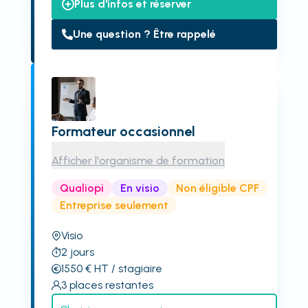
Plus d'infos et réserver
Une question ? Être rappelé
Formateur occasionnel
Afficher l'organisme de formation
Qualiopi
En visio
Non éligible CPF
Entreprise seulement
Visio
2
jours
1550
€
HT
/ stagiaire
3
places restantes