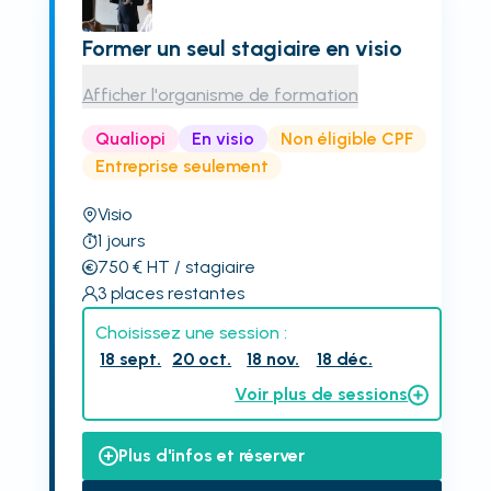
Former un seul stagiaire en visio
Afficher l'organisme de formation
Qualiopi
En visio
Non éligible CPF
Entreprise seulement
Visio
1
jours
750
€
HT
/ stagiaire
3
places restantes
Choisissez une session :
18 sept.
20 oct.
18 nov.
18 déc.
Voir plus de sessions
Plus d'infos et réserver