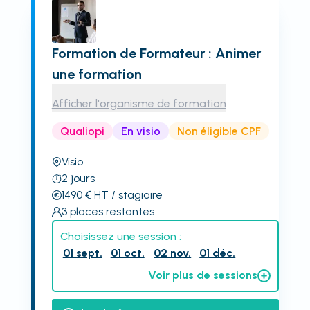
Formation de Formateur : Animer
une formation
Afficher l'organisme de formation
Qualiopi
En visio
Non éligible CPF
Visio
2
jours
1490
€
HT
/ stagiaire
3
places restantes
Choisissez une session :
01 sept.
01 oct.
02 nov.
01 déc.
Voir plus de sessions