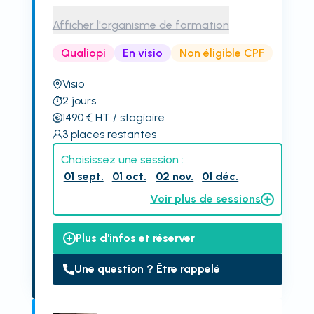
Afficher l'organisme de formation
Qualiopi
En visio
Non éligible CPF
Visio
2
jours
1490
€
HT
/ stagiaire
3
places restantes
Choisissez une session :
01 sept.
01 oct.
02 nov.
01 déc.
Voir plus de sessions
Plus d'infos et réserver
Une question ? Être rappelé