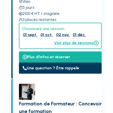
Visio
3
jours
2100
€
HT
/ stagiaire
3
places restantes
Choisissez une session :
01 sept.
01 oct.
02 nov.
01 déc.
Voir plus de sessions
Plus d'infos et réserver
Une question ? Être rappelé
Formation de Formateur : Concevoir
une formation