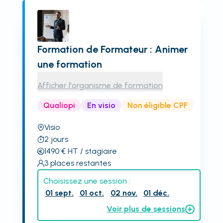
Formation de Formateur : Animer
une formation
Afficher l'organisme de formation
Qualiopi
En visio
Non éligible CPF
Visio
2
jours
1490
€
HT
/ stagiaire
3
places restantes
Choisissez une session :
01 sept.
01 oct.
02 nov.
01 déc.
Voir plus de sessions