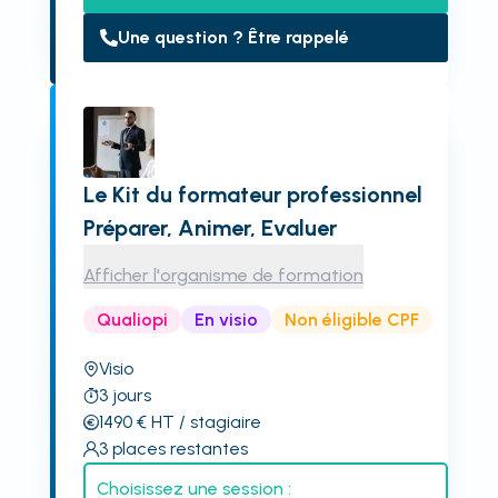
Une question ? Être rappelé
Le Kit du formateur professionnel
Préparer, Animer, Evaluer
Afficher l'organisme de formation
Qualiopi
En visio
Non éligible CPF
Visio
3
jours
1490
€
HT
/ stagiaire
3
places restantes
Choisissez une session :