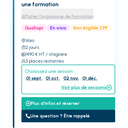
une formation
Afficher l'organisme de formation
Qualiopi
En visio
Non éligible CPF
Visio
2
jours
1490
€
HT
/ stagiaire
3
places restantes
Choisissez une session :
01 sept.
01 oct.
02 nov.
01 déc.
Voir plus de sessions
Plus d'infos et réserver
Une question ? Être rappelé