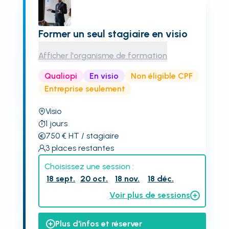
Former un seul stagiaire en visio
Afficher l'organisme de formation
Qualiopi
En visio
Non éligible CPF
Entreprise seulement
Visio
1
jours
750
€
HT
/ stagiaire
3
places restantes
Choisissez une session :
18 sept.
20 oct.
18 nov.
18 déc.
Voir plus de sessions
Plus d'infos et réserver