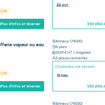
26 oct.
e CPF
Voir plus 
Plus d'infos et réserver
Annecy
(74000)
fferie vapeur ou eau
6
jours
3259
€
HT
/ stagiaire
5
places restantes
Choisissez une session :
e CPF
16 nov.
Voir plus 
Plus d'infos et réserver
Annecy
(74000)