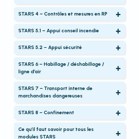
Durée
: 2 jours (recyclage : 1 jour)
les exigences de propreté radiologique.
Objectifs
: Gérer le matériel RP, effectuer
mesures sur CNPE.
Public
: Personnel gérant les flux de
Durée
: 2 jours (recyclage : 1 jour)
des maintenances de niveau 1, vérifier les
Prérequis
STARS 4 – Contrôles et mesures en RP
: Certificats RP2 et SCN2 (initial ou
personnes en zone contrôlée.
Public
: Personnel effectuant les contrôles
équipements et consigner dans les SI.
recyclage CEFRI) + expérience terrain en ZC
Objectifs
: Réaliser des mesures
Prérequis
: STARS 0 ou STARS TC.
de matériels en sortie de ZC ou site.
Durée
: 3 jours
(2 semaines mini).
d’ambiance, cartographies, interpréter les
Recyclage
STARS 5.1 – Appui conseil incendie
: Obligatoire tous les 3 ans (+
Prérequis
: STARS 0 ou STARS TC.
Public
: Magasiniers / techniciens logistiques.
Recyclage
données, encadrer les pratiques en RP.
: Non obligatoire mais conseillé si
tolérance de 6 mois).
Objectifs
: Appliquer la sectorisation
Recyclage
: Obligatoire tous les 3 ans (+
Prérequis
: STARS 0 ou TC + connaissance
inactivité prolongée.
Durée
: 4 jours (recyclage : 2 jours)
incendie, vérifier les équipements, lever les
tolérance de 6 mois).
STARS 5.2 – Appui sécurité
d’EPSILON ou GEMO2.
Public
: Agents réalisant des contrôles RP sur
points d’arrêt de permis feu, y compris en
Objectifs
: Identifier les matériels de
Recyclage
: À la discrétion de l’employeur
CNPE.
mode dégradé.
sécurité, interpréter les mesures, gérer les
(non formalisé dans tous les cas).
STARS 6 – Habillage / déshabillage /
Prérequis
: STARS 0 + expérience
Durée
: 3 jours (recyclage : 2 jours)
alertes environnementales.
ligne d’air
opérationnelle récente (3 arrêts de tranche
Public
: Personnel en appui incendie CNPE.
Durée
: 3 jours (recyclage : 2 jours)
Objectifs
: Mettre en œuvre les EPI ventilés
ou 2-3 mois CNPE).
Prérequis
: SCN2 + formation extincteurs +
Public
: Chargés de travaux impliqués dans
(tenues, heaume), effectuer les
Recyclage
STARS 7 – Transport interne de
: Obligatoire tous les 3 ans (+
expérience CNPE récente.
les mesures sécurité.
vérifications, habiller et déshabiller les
tolérance de 6 mois).
marchandises dangereuses
Recyclage
: Obligatoire tous les 3 ans (+
Prérequis
: SCN2 + expérience CNPE
intervenants en toute sécurité.
Objectifs
: Appliquer les règles du transport
tolérance de 6 mois).
récente.
Durée
: 1 jour
interne sur CNPE, connaître les types de colis,
STARS 8 – Confinement
Recyclage
: Obligatoire tous les 3 ans (+
Public
: Personnel en appui technique sur
gérer les étiquetages, réagir en situation
Objectifs
: Installer et contrôler les dispositifs
tolérance de 6 mois).
site.
dégradée.
de confinement de chantier, assurer la
Ce qu’il faut savoir pour tous les
Prérequis
: RP2 + formation au port des EPI
Durée
: 1 jour
surveillance de la MEDCP.
modules STARS
ventilés.