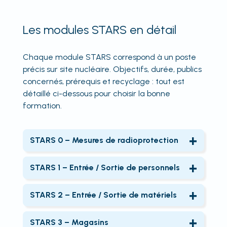
Les modules STARS en détail
Chaque module STARS correspond à un poste
précis sur site nucléaire. Objectifs, durée, publics
concernés, prérequis et recyclage : tout est
détaillé ci-dessous pour choisir la bonne
formation.
STARS 0 – Mesures de radioprotection
Objectifs
: Réaliser des mesures de dose et
de contamination, choisir le bon appareil,
STARS 1 – Entrée / Sortie de personnels
interpréter les résultats, appliquer les valeurs
Objectifs
: Gérer les accès en SAS BR,
limites réglementaires.
contrôler les appareils de protection
STARS 2 – Entrée / Sortie de matériels
Durée
: 3 jours
respiratoire, appliquer les règles d’urgence et
Objectifs
: Réaliser des contrôles de
Public
: Personnel habilité RP2 amené à
de radioprotection.
contamination en sortie de zone, appliquer
STARS 3 – Magasins
suivre STARS 1 à 4 ou à effectuer des