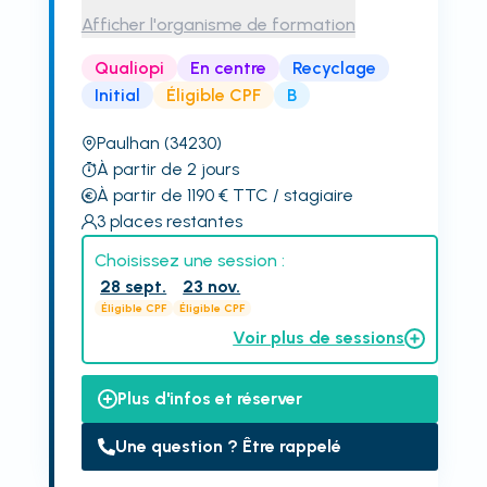
Afficher l'organisme de formation
Qualiopi
En centre
Recyclage
Initial
Éligible CPF
B
Paulhan
(34230)
À partir de 2 jours
À partir de 1190
€
TTC
/ stagiaire
3
places restantes
Choisissez une session :
28 sept.
23 nov.
Éligible CPF
Éligible CPF
Voir plus de sessions
Plus d'infos et réserver
Une question ? Être rappelé