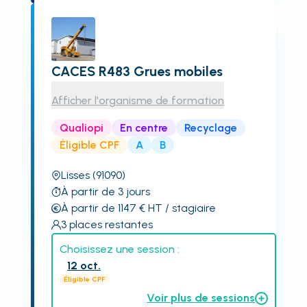
CACES R483 Grues mobiles
Afficher l'organisme de formation
Qualiopi
En centre
Recyclage
Éligible CPF
A
B
Lisses
(91090)
À partir de 3 jours
À partir de 1147
€
HT
/ stagiaire
3
places restantes
Choisissez une session :
12 oct.
Éligible CPF
Voir plus de sessions