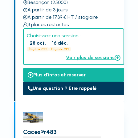
Besançon
(25000)
À partir de 3 jours
À partir de 1739
€
HT
/ stagiaire
3
places restantes
Choisissez une session :
28 oct.
16 déc.
Éligible CPF
Éligible CPF
Voir plus de sessions
Plus d'infos et réserver
Une question ? Être rappelé
Caces®r483