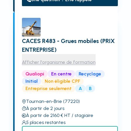
CACES R483 - Grues mobiles (PRIX
ENTREPRISE)
Afficher l'organisme de formation
Qualiopi
En centre
Recyclage
Initial
Non éligible CPF
Entreprise seulement
A
B
Tournan-en-Brie
(77220)
À partir de 2 jours
À partir de 2160
€
HT
/ stagiaire
5
places restantes