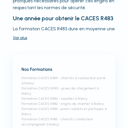
pratiques nécessaires pour opérer ces engins en
respectant les normes de sécurité.
Une année pour obtenir le CACES R483
La formation CACES R483 dure en moyenne une
Voir
plus
Nos Formations
Formation CACES R489 - chariots à conducteur porté
à Nancy
Formation CACES R490 - grues de chargement à
Nancy
Formation CACES R486 - nacelles à Nancy
Formation CACES R482 - engins de chantier à Nancy
Formation CACES R484 - ponts roulants et portiques à
Nancy
Formation CACES R485 - chariots conducteur
accompagnant à Nancy