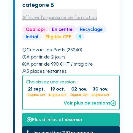
catégorie B
Afficher l'organisme de formation
Qualiopi
En centre
Recyclage
Initial
Éligible CPF
B
Cubzac-les-Ponts
(33240)
À partir de 2 jours
À partir de 990
€
HT
/ stagiaire
5
places restantes
Choisissez une session :
21 sept.
19 oct.
02 nov.
30 nov.
Éligible CPF
Éligible CPF
Éligible CPF
Éligible CPF
Voir plus de sessions
Plus d'infos et réserver
Une question ? Être rappelé