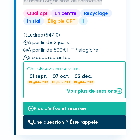
Afficher l'organisme de formation
Qualiopi
En centre
Recyclage
Initial
Éligible CPF
1
Ludres
(54710)
À partir de 2 jours
À partir de 500
€
HT
/ stagiaire
5
places restantes
Choisissez une session :
01 sept.
07 oct.
02 déc.
Éligible CPF
Éligible CPF
Éligible CPF
Voir plus de sessions
Plus d'infos et réserver
Une question ? Être rappelé