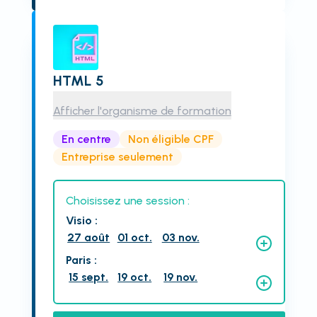
HTML 5
Afficher l'organisme de formation
En centre
Non éligible CPF
Entreprise seulement
Choisissez une session :
Visio
:
27 août
01 oct.
03 nov.
Paris
:
15 sept.
19 oct.
19 nov.