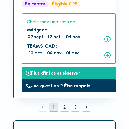
En centre
Éligible CPF
Choisissez une session :
Mérignac
:
09 sept.
12 oct.
04 nov.
TEAMS-CAD
:
12 oct.
04 nov.
01 déc.
Plus d'infos et réserver
Une question ? Être rappelé
1
2
3