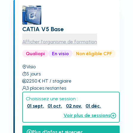
CATIA V5 Base
Afficher l'organisme de formation
Qualiopi
En visio
Non éligible CPF
Visio
5
jours
2250
€
HT
/ stagiaire
3
places restantes
Choisissez une session :
01 sept.
01 oct.
02 nov.
01 déc.
Voir plus de sessions
Plus d'infos et réserver