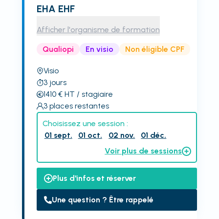
EHA EHF
Afficher l'organisme de formation
Qualiopi
En visio
Non éligible CPF
Visio
3
jours
1410
€
HT
/ stagiaire
3
places restantes
Choisissez une session :
01 sept.
01 oct.
02 nov.
01 déc.
Voir plus de sessions
Plus d'infos et réserver
Une question ? Être rappelé