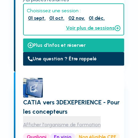
Choisissez une session :
01 sept.
01 oct.
02 nov.
01 déc.
Voir plus de sessions
Plus d'infos et réserver
Une question ? Être rappelé
CATIA vers 3DEXEPERIENCE - Pour
les concepteurs
Afficher l'organisme de formation
Qualiopi
En visio
Non éligible CPF