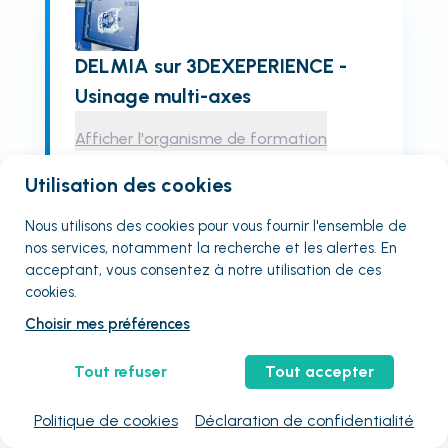
DELMIA sur 3DEXEPERIENCE -
Usinage multi-axes
Afficher l'organisme de formation
Qualiopi
En centre
Non éligible CPF
Utilisation des cookies
Toulouse
(31200)
Nous utilisons des cookies pour vous fournir
l'ensemble
de
5
jours
nos services, notamment la recherche et les alertes. En
acceptant, vous consentez à notre utilisation de ces
2730
€
HT
/ stagiaire
cookies.
3
places restantes
Choisir mes préférences
Choisissez une session :
01 sept.
01 oct.
02 nov.
01 déc.
Tout refuser
Tout accepter
Voir plus de sessions
Politique de cookies
Déclaration de confidentialité
Plus d'infos et réserver