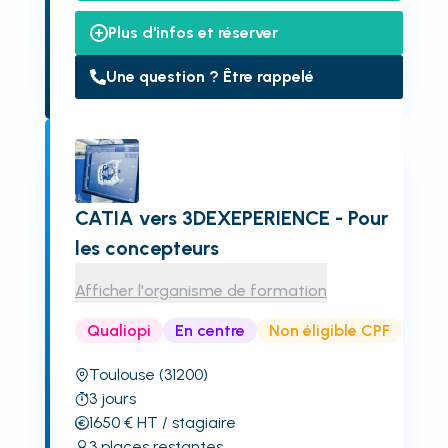
Plus d'infos et réserver
Une question ? Être rappelé
CATIA vers 3DEXEPERIENCE - Pour
les concepteurs
Afficher l'organisme de formation
Qualiopi
En centre
Non éligible CPF
Toulouse
(31200)
3
jours
1650
€
HT
/ stagiaire
3
places restantes