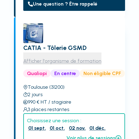
Une question ? Être rappelé
CATIA - Tôlerie GSMD
Afficher l'organisme de formation
Qualiopi
En centre
Non éligible CPF
Toulouse
(31200)
2
jours
990
€
HT
/ stagiaire
3
places restantes
Choisissez une session :
01 sept.
01 oct.
02 nov.
01 déc.
Voir plus de sessions