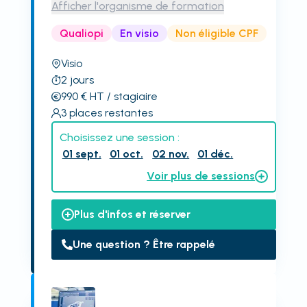
Afficher l'organisme de formation
Qualiopi
En visio
Non éligible CPF
Visio
2
jours
990
€
HT
/ stagiaire
3
places restantes
Choisissez une session :
01 sept.
01 oct.
02 nov.
01 déc.
Voir plus de sessions
Plus d'infos et réserver
Une question ? Être rappelé