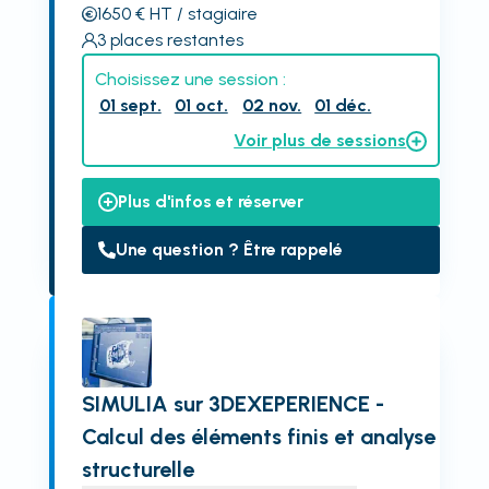
1650
€
HT
/ stagiaire
3
places restantes
Choisissez une session :
01 sept.
01 oct.
02 nov.
01 déc.
Voir plus de sessions
Plus d'infos et réserver
Une question ? Être rappelé
SIMULIA sur 3DEXEPERIENCE -
Calcul des éléments finis et analyse
structurelle