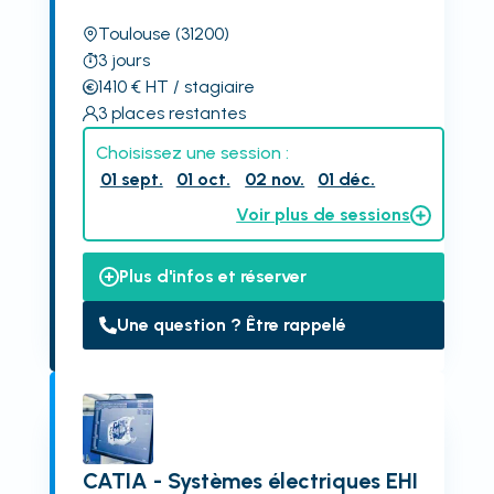
Toulouse
(31200)
3
jours
1410
€
HT
/ stagiaire
3
places restantes
Choisissez une session :
01 sept.
01 oct.
02 nov.
01 déc.
Voir plus de sessions
Plus d'infos et réserver
Une question ? Être rappelé
CATIA - Systèmes électriques EHI