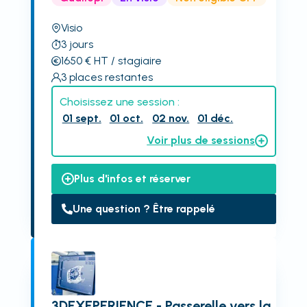
Visio
3
jours
1650
€
HT
/ stagiaire
3
places restantes
Choisissez une session :
01 sept.
01 oct.
02 nov.
01 déc.
Voir plus de sessions
Plus d'infos et réserver
Une question ? Être rappelé
3DEXEPERIENCE - Passerelle vers la