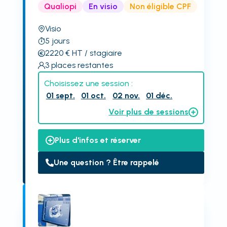
Qualiopi
En visio
Non éligible CPF
Visio
5
jours
2220
€
HT
/ stagiaire
3
places restantes
Choisissez une session :
01 sept.
01 oct.
02 nov.
01 déc.
Voir plus de sessions
Plus d'infos et réserver
Une question ? Être rappelé