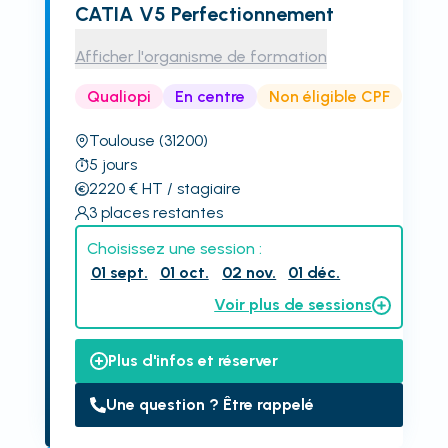
CATIA V5 Perfectionnement
Afficher l'organisme de formation
Qualiopi
En centre
Non éligible CPF
Toulouse
(31200)
5
jours
2220
€
HT
/ stagiaire
3
places restantes
Choisissez une session :
01 sept.
01 oct.
02 nov.
01 déc.
Voir plus de sessions
Plus d'infos et réserver
Une question ? Être rappelé