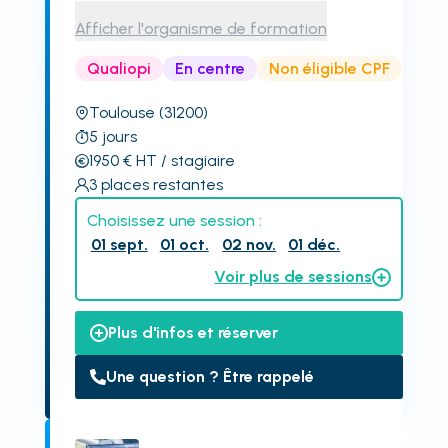
Afficher l'organisme de formation
Qualiopi
En centre
Non éligible CPF
Toulouse
(31200)
5
jours
1950
€
HT
/ stagiaire
3
places restantes
Choisissez une session :
01 sept.
01 oct.
02 nov.
01 déc.
Voir plus de sessions
Plus d'infos et réserver
Une question ? Être rappelé