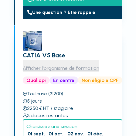
Une question ? Être rappelé
CATIA V5 Base
Afficher l'organisme de formation
Qualiopi
En centre
Non éligible CPF
Toulouse
(31200)
5
jours
2250
€
HT
/ stagiaire
3
places restantes
Choisissez une session :
01 sept.
01 oct.
02 nov.
01 déc.