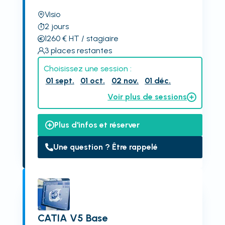
Visio
2
jours
1260
€
HT
/ stagiaire
3
places restantes
Choisissez une session :
01 sept.
01 oct.
02 nov.
01 déc.
Voir plus de sessions
Plus d'infos et réserver
Une question ? Être rappelé
CATIA V5 Base