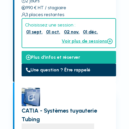
2
jours
990
€
HT
/ stagiaire
3
places restantes
Choisissez une session :
01 sept.
01 oct.
02 nov.
01 déc.
Voir plus de sessions
Plus d'infos et réserver
Une question ? Être rappelé
CATIA - Systèmes tuyauterie
Tubing