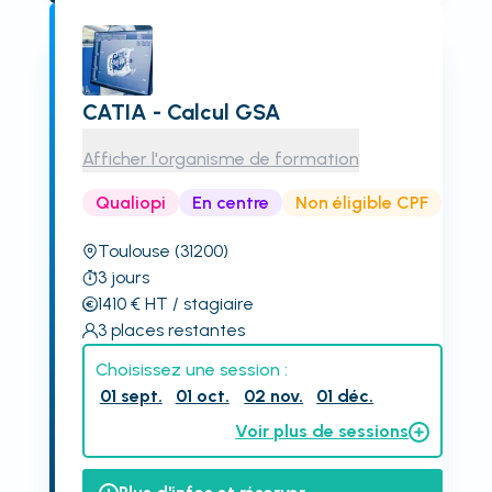
CATIA - Calcul GSA
Afficher l'organisme de formation
Qualiopi
En centre
Non éligible CPF
Toulouse
(31200)
3
jours
1410
€
HT
/ stagiaire
3
places restantes
Choisissez une session :
01 sept.
01 oct.
02 nov.
01 déc.
Voir plus de sessions