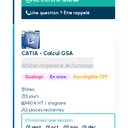
Plus d'infos et réserver
Une question ? Être rappelé
CATIA - Calcul GSA
Afficher l'organisme de formation
Qualiopi
En visio
Non éligible CPF
Visio
3
jours
1410
€
HT
/ stagiaire
3
places restantes
Choisissez une session :
01 sept.
01 oct.
02 nov.
01 déc.