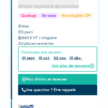
Afficher l'organisme de formation
Qualiopi
En visio
Non éligible CPF
Visio
3
jours
1650
€
HT
/ stagiaire
3
places restantes
Choisissez une session :
01 sept.
01 oct.
02 nov.
01 déc.
Voir plus de sessions
Plus d'infos et réserver
Une question ? Être rappelé