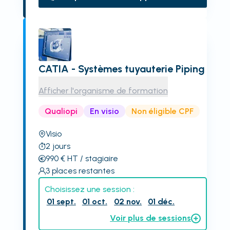
CATIA - Systèmes tuyauterie Piping
Afficher l'organisme de formation
Qualiopi
En visio
Non éligible CPF
Visio
2
jours
990
€
HT
/ stagiaire
3
places restantes
Choisissez une session :
01 sept.
01 oct.
02 nov.
01 déc.
Voir plus de sessions