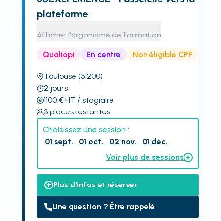
plateforme
Afficher l'organisme de formation
Qualiopi
En centre
Non éligible CPF
Toulouse
(31200)
2
jours
1100
€
HT
/ stagiaire
3
places restantes
Choisissez une session :
01 sept.
01 oct.
02 nov.
01 déc.
Voir plus de sessions
Plus d'infos et réserver
Une question ? Être rappelé