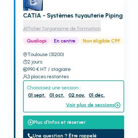
CATIA - Systèmes tuyauterie Piping
Afficher l'organisme de formation
Qualiopi
En centre
Non éligible CPF
Toulouse
(31200)
2
jours
990
€
HT
/ stagiaire
3
places restantes
Choisissez une session :
01 sept.
01 oct.
02 nov.
01 déc.
Voir plus de sessions
Plus d'infos et réserver
Une question ? Être rappelé