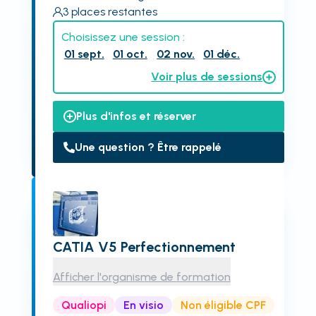
3
places restantes
Choisissez une session :
01 sept.
01 oct.
02 nov.
01 déc.
Voir plus de sessions
Plus d'infos et réserver
Une question ? Être rappelé
CATIA V5 Perfectionnement
Afficher l'organisme de formation
Qualiopi
En visio
Non éligible CPF