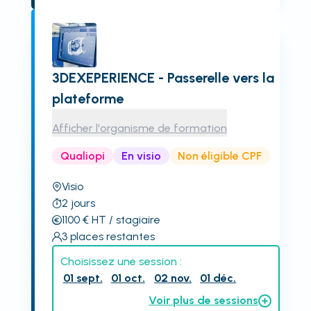
3DEXEPERIENCE - Passerelle vers la
plateforme
Afficher l'organisme de formation
Qualiopi
En visio
Non éligible CPF
Visio
2
jours
1100
€
HT
/ stagiaire
3
places restantes
Choisissez une session :
01 sept.
01 oct.
02 nov.
01 déc.
Voir plus de sessions