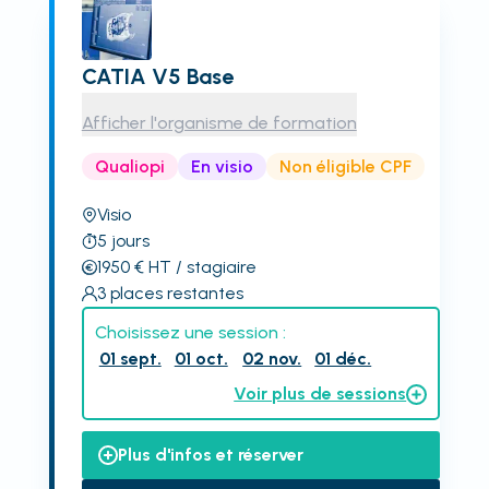
CATIA V5 Base
Afficher l'organisme de formation
Qualiopi
En visio
Non éligible CPF
Visio
5
jours
1950
€
HT
/ stagiaire
3
places restantes
Choisissez une session :
01 sept.
01 oct.
02 nov.
01 déc.
Voir plus de sessions
Plus d'infos et réserver