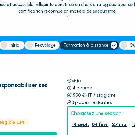
ifiée et accessible, Villepinte constitue un choix stratégique pour s
certification reconnue en matière de secourisme.
"
Initial
Recyclage
Formation à distance
Qu
Visio
esponsabiliser ses
14
heures
1550
€
HT
/ stagiaire
3
places restantes
Choisissez une session :
éligible CPF
14 sept.
04 févr.
27 mai
1