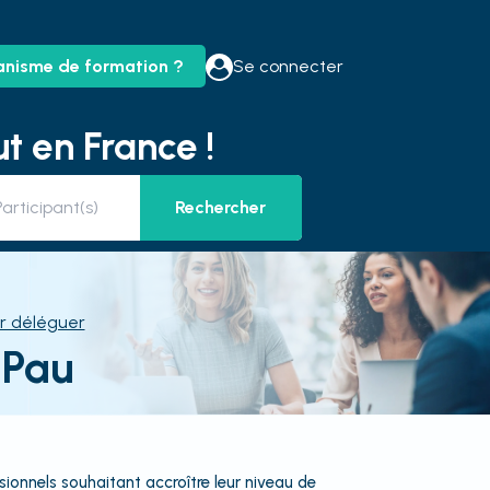
anisme de formation ?
Se connecter
t en France !
Rechercher
r déléguer
 Pau
ionnels souhaitant accroître leur niveau de