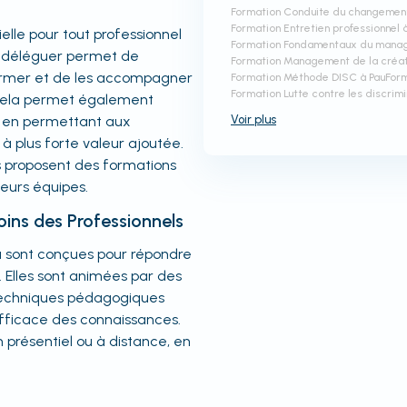
Formation Conduite du changement
Formation Entretien professionnel 
lle pour tout professionnel
Formation Fondamentaux du mana
oir déléguer permet de
Formation Management de la créati
 former et de les accompagner
Formation Méthode DISC à Pau
Form
Formation Lutte contre les discrimi
 Cela permet également
ut en permettant aux
Voir
plus
à plus forte valeur ajoutée.
es proposent des formations
eurs équipes.
ins des Professionnels
au sont conçues pour répondre
. Elles sont animées par des
techniques pédagogiques
efficace des connaissances.
 présentiel ou à distance, en