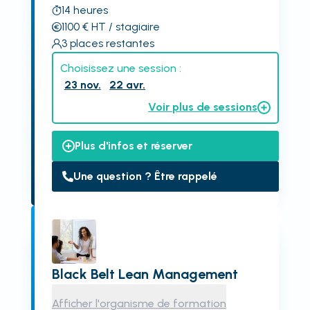
14
heures
1100
€
HT
/ stagiaire
3
places restantes
Choisissez une session :
23 nov.
22 avr.
Voir plus de sessions
Plus d'infos et réserver
Une question ? Être rappelé
Black Belt Lean Management
Afficher l'organisme de formation