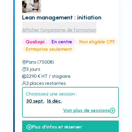
Lean management : initiation
Afficher l'organisme de formation
Qualiopi
En centre
Non éligible CPF
Entreprise seulement
Paris
(75008)
3
jours
2290
€
HT
/ stagiaire
3
places restantes
Choisissez une session :
30 sept.
16 déc.
Voir plus de sessions
Plus d'infos et réserver