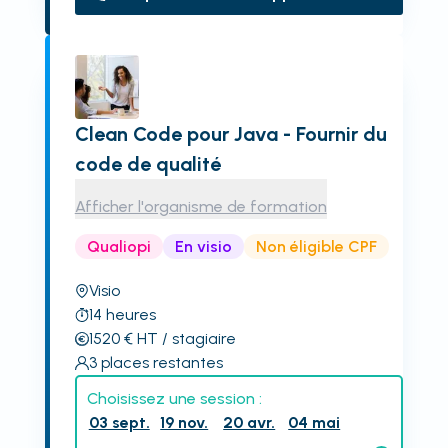
Clean Code pour Java - Fournir du
code de qualité
Afficher l'organisme de formation
Qualiopi
En visio
Non éligible CPF
Visio
14
heures
1520
€
HT
/ stagiaire
3
places restantes
Choisissez une session :
03 sept.
19 nov.
20 avr.
04 mai