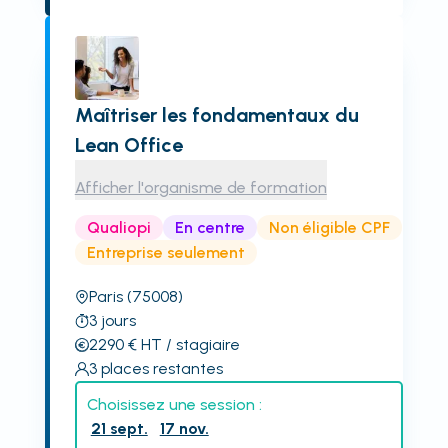
Maîtriser les fondamentaux du
Lean Office
Afficher l'organisme de formation
Qualiopi
En centre
Non éligible CPF
Entreprise seulement
Paris
(75008)
3
jours
2290
€
HT
/ stagiaire
3
places restantes
Choisissez une session :
21 sept.
17 nov.