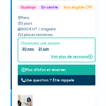
Qualiopi
En centre
Non éligible CPF
Paris
3
jours
1650
€
HT
/ stagiaire
3
places restantes
Choisissez une session :
30 nov.
21 juin
Voir plus de sessions
Plus d'infos et réserver
Une question ? Être rappelé