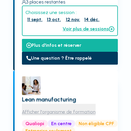
3
places restantes
Choisissez une session :
11 sept.
13 oct.
12 nov.
14 déc.
Voir plus de sessions
Plus d'infos et réserver
Une question ? Être rappelé
Lean manufacturing
Afficher l'organisme de formation
Qualiopi
En centre
Non éligible CPF
Entreprise seulement