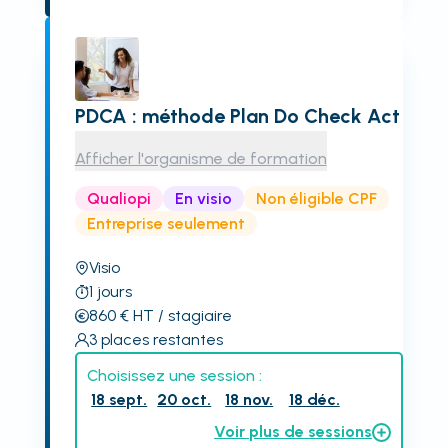
PDCA : méthode Plan Do Check Act
Afficher l'organisme de formation
Qualiopi
En visio
Non éligible CPF
Entreprise seulement
Visio
1
jours
860
€
HT
/ stagiaire
3
places restantes
Choisissez une session :
18 sept.
20 oct.
18 nov.
18 déc.
Voir plus de sessions