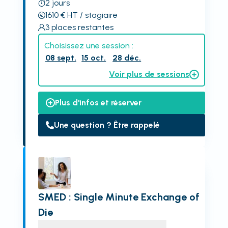
2
jours
1610
€
HT
/ stagiaire
3
places restantes
Choisissez une session :
08 sept.
15 oct.
28 déc.
Voir plus de sessions
Plus d'infos et réserver
Une question ? Être rappelé
SMED : Single Minute Exchange of
Die