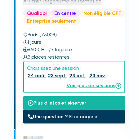
Afficher l'organisme de formation
Qualiopi
En centre
Non éligible CPF
Entreprise seulement
Paris
(75008)
1
jours
860
€
HT
/ stagiaire
3
places restantes
Choisissez une session :
24 août
23 sept.
23 oct.
23 nov.
Voir plus de sessions
Plus d'infos et réserver
Une question ? Être rappelé