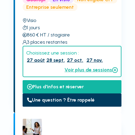
Entreprise seulement
Visio
1
jours
860
€
HT
/ stagiaire
3
places restantes
Choisissez une session :
27 août
28 sept.
27 oct.
27 nov.
Voir plus de sessions
Plus d'infos et réserver
Une question ? Être rappelé