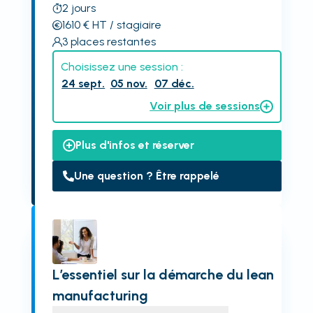
2
jours
1610
€
HT
/ stagiaire
3
places restantes
Choisissez une session :
24 sept.
05 nov.
07 déc.
Voir plus de sessions
Plus d'infos et réserver
Une question ? Être rappelé
L’essentiel sur la démarche du lean
manufacturing