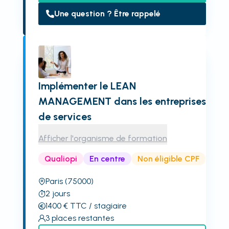
Une question ? Être rappelé
Implémenter le LEAN
MANAGEMENT dans les entreprises
de services
Afficher l'organisme de formation
Qualiopi
En centre
Non éligible CPF
Paris
(75000)
2
jours
1400
€
TTC
/ stagiaire
3
places restantes