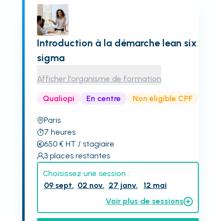
Introduction à la démarche lean six
sigma
Afficher l'organisme de formation
Qualiopi
En centre
Non éligible CPF
Paris
7
heures
650
€
HT
/ stagiaire
3
places restantes
Choisissez une session :
09 sept.
02 nov.
27 janv.
12 mai
Voir plus de sessions