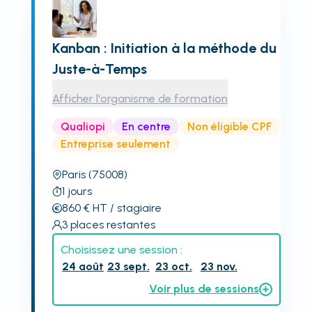
Kanban : Initiation à la méthode du
Juste-à-Temps
Afficher l'organisme de formation
Qualiopi
En centre
Non éligible CPF
Entreprise seulement
Paris
(75008)
1
jours
860
€
HT
/ stagiaire
3
places restantes
Choisissez une session :
24 août
23 sept.
23 oct.
23 nov.
Voir plus de sessions