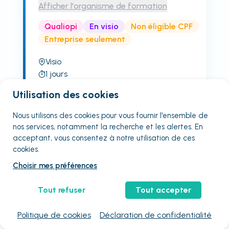
Afficher l'organisme de formation
Qualiopi
En visio
Non éligible CPF
Entreprise seulement
Visio
1
jours
860
€
HT
/ stagiaire
Utilisation des cookies
3
places restantes
Nous utilisons des cookies pour vous fournir
l'ensemble
de
Choisissez une session :
nos services, notamment la recherche et les alertes. En
08 sept.
08 oct.
06 nov.
08 déc.
acceptant, vous consentez à notre utilisation de ces
Voir plus de sessions
cookies.
Choisir mes préférences
Plus d'infos et réserver
Tout refuser
Tout accepter
Une question ? Être rappelé
Politique de cookies
Déclaration de confidentialité