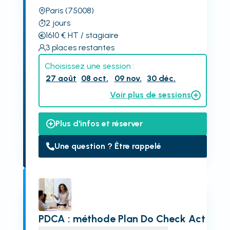
Paris
(75008)
2
jours
1610
€
HT
/ stagiaire
3
places restantes
Choisissez une session :
27 août
08 oct.
09 nov.
30 déc.
Voir plus de sessions
Plus d'infos et réserver
Une question ? Être rappelé
PDCA : méthode Plan Do Check Act