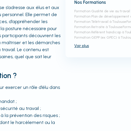
Nos Formations
se s’adresse aux élus et aux
Formation Qualité de vie au travail
u personnel. Elle permet de
Formation Plan de développement
es, d’appréhender les
Formation Télétravail à Toulouse
Fo
Formation Retraite à Toulouse
Form
 la posture nécessaire pour
Formation Référent handicap à Tou
s participants découvrent les
Formation GEPP (ex GPEC) à Toulo
à maîtriser et les démarches
Voir
plus
 travail. Le contenu est
aines, quel que soit leur
tion ?
ur exercer un rôle d’élu dans
mandat ;
curité au travail ;
 à la prévention des risques ;
, dont le harcèlement ou la