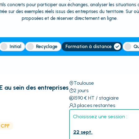
tils concrets pour participer aux échanges, analyser les situations 
trée sur des exemples réels issus des entreprises du territoire. Sur o
proposées et de réserver directement en ligne.
Initial
Recyclage
Formation à distance
Qu
Toulouse
E au sein des entreprises
2
jours
1590
€
HT
/ stagiaire
3
places restantes
Choisissez une session :
e CPF
22 sept.