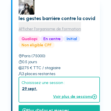
les gestes barrière contre la covid
Afficher l'organisme de formation
Qualiopi
En centre
Initial
Non éligible CPF
Paris
(75000)
0.5
jours
275
€
TTC
/ stagiaire
3
places restantes
Choisissez une session :
29 sept.
Voir plus de sessions
Plus d'infos et réserver