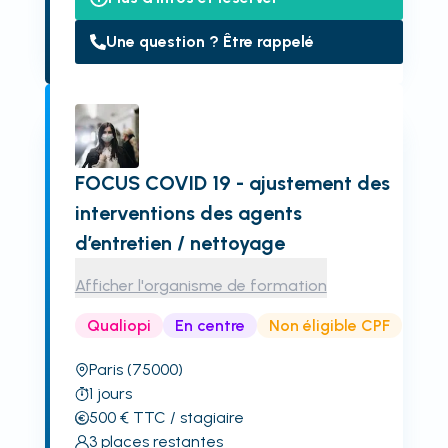
Une question ? Être rappelé
FOCUS COVID 19 - ajustement des
interventions des agents
d’entretien / nettoyage
Afficher l'organisme de formation
Qualiopi
En centre
Non éligible CPF
Paris
(75000)
1
jours
500
€
TTC
/ stagiaire
3
places restantes